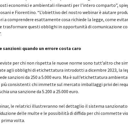
osti economici e ambientali rilevanti per l’intero comparto”, spie
sani e Fiorentino. “L’obiettivo del nostro webinar è aiutare produ
vori a comprendere esattamente cosa richiede la legge, come evitar
e trasformare questi obblighi in opportunità di comunicazione con
.
lle sanzioni: quando un errore costa caro
eviste per chi non rispetta le nuove norme sono tutt’altro che si
ate agli obblighi di etichettatura introdotti a dicembre 2023, la l
de sanzioni da 250 a 5.000 euro. Ma è sull’etichettatura ambiental
o più consistenti: chi immette sul mercato imballaggi privi dei requi
schia una sanzione da 5.200 a 25.000 euro.
inar, le relatrici illustreranno nel dettaglio il sistema sanzionator
iduzione delle multe e le possibilità di diffida per chi commette vi
a prima volta.