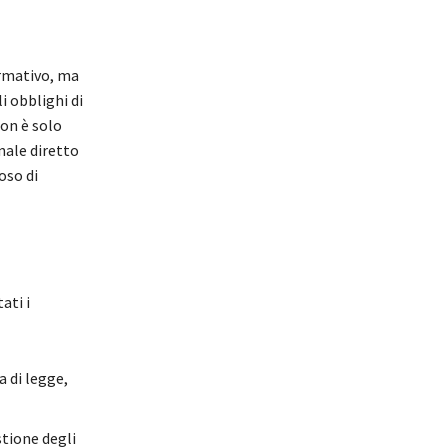
rmativo, ma
 obblighi di
non è solo
nale diretto
oso di
ati i
a di legge,
stione degli