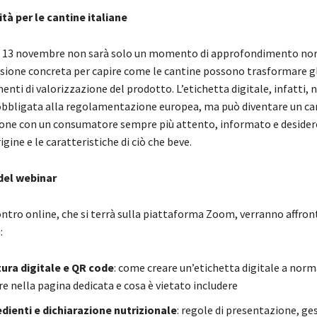
à per le cantine italiane
el 13 novembre non sarà solo un momento di approfondimento no
sione concreta per capire come le cantine possono trasformare gli
enti di valorizzazione del prodotto. L’etichetta digitale, infatti, 
obbligata alla regolamentazione europea, ma può diventare un ca
one con un consumatore sempre più attento, informato e desider
igine e le caratteristiche di ciò che beve.
el webinar
ntro online, che si terrà sulla piattaforma Zoom, verranno affront
:
ura digitale e QR code
: come creare un’etichetta digitale a norm
re nella pagina dedicata e cosa è vietato includere
edienti e dichiarazione nutrizionale
: regole di presentazione, ge