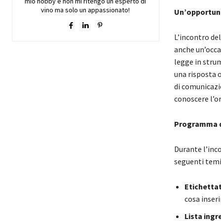
mio hobby e non mi ritengo un esperto di
vino ma solo un appassionato!
Un’opportunit
L’incontro d
anche un’occa
legge in strum
una risposta 
di comunicazi
conoscere l’or
Programma d
Durante l’inco
seguenti temi
Etichettat
cosa inseri
Lista ingr