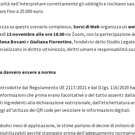
icoltà nell’interpretare correttamente gli obblighi e rischiano san
re fino a 25.000 euro.
rezza su questo scenario complesso,
Sorsi di Web
organizza un
we
edì
13 novembre alle ore 18.00
via Zoom, con la partecipazione d
lena Bosani
e
Giuliana Fiorentino
, fondatrici dello Studio Legal
cializzato in diritto vitivinicolo, diritti umani e responsabilità soc
ca davvero essere a norma
introdotte dal Regolamento UE 2117/2021 e dal D.lgs. 116/2020 h
nformazioni che prima erano facoltative o del tutto assenti: dalla
i ingredienti alla dichiarazione nutrizionale, dall’etichettatura 
gi all’utilizzo dei QR code per veicolare le informazioni digitali.
dodici mesi di applicazione, le stime parlano di decine di milioni di
 inutilizzabili perché stampate prima dell’adeguamento normativ