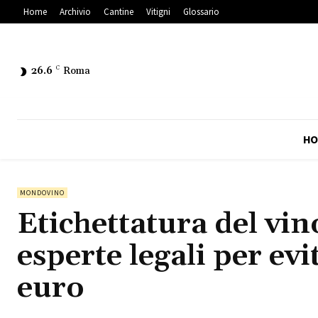
Home
Archivio
Cantine
Vitigni
Glossario
26.6
C
Roma
HO
MONDOVINO
Etichettatura del vin
esperte legali per ev
euro