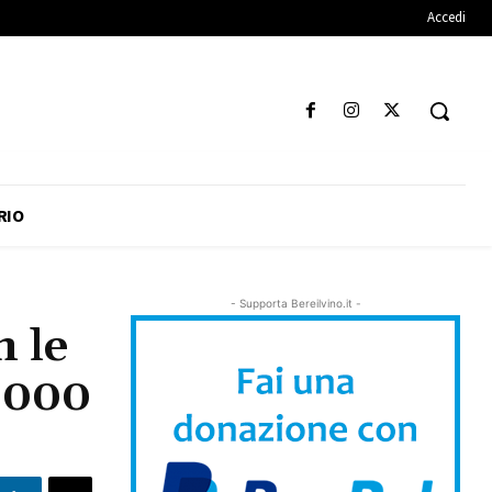
Accedi
RIO
- Supporta Bereilvino.it -
n le
5.000