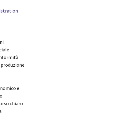
stration
ni
ciale
onformità
a produzione
ronomico e
e
orso chiaro
a.