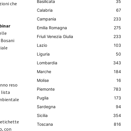
Basilicata
35
zioni che
Calabria
67
Campania
233
binar
Emilia Romagna
275
elle
Friuli Venezia Giulia
233
e Bosani
Lazio
103
iale
Liguria
50
Lombardia
343
Marche
184
Molise
16
anno reso
Piemonte
783
 lista
Puglia
173
ambientale
Sardegna
94
Sicilia
354
 etichette
Toscana
816
o, con