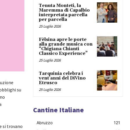
Tenuta Monteti, la
Maremma di Capalbio
interpretata parcella
per parcella
25 Luglio 2026
Fèlsina apre le porte
alla grande musica con
“Chigiana Chianti
Classico Experience”
25 Luglio 2026
Tarquinia celebra i
vent’anni del DiVino
luzione
Etrusco
obblighi su
25 Luglio 2026
nno
a
Cantine Italiane
Abruzzo
121
e si trovano