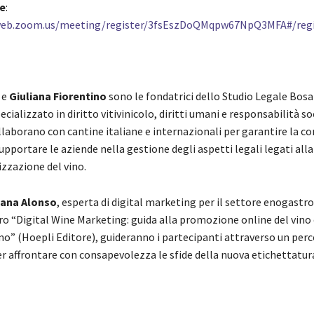
e
:
web.zoom.us/meeting/register/3fsEszDoQMqpw67NpQ3MFA#/regi
e
Giuliana Fiorentino
sono le fondatrici dello Studio Legale Bosa
ecializzato in diritto vitivinicolo, diritti umani e responsabilità so
llaborano con cantine italiane e internazionali per garantire la c
pportare le aziende nella gestione degli aspetti legali legati all
zzazione del vino.
ana Alonso
, esperta di digital marketing per il settore enogast
bro “Digital Wine Marketing: guida alla promozione online del vino 
mo” (Hoepli Editore), guideranno i partecipanti attraverso un perc
r affrontare con consapevolezza le sfide della nuova etichettatur