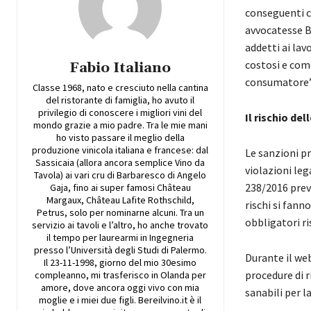
conseguenti c
avvocatesse Bo
addetti ai la
costosi e com
Fabio Italiano
consumatore”
Classe 1968, nato e cresciuto nella cantina
del ristorante di famiglia, ho avuto il
privilegio di conoscere i migliori vini del
Il rischio de
mondo grazie a mio padre. Tra le mie mani
ho visto passare il meglio della
produzione vinicola italiana e francese: dal
Le sanzioni pr
Sassicaia (allora ancora semplice Vino da
violazioni leg
Tavola) ai vari cru di Barbaresco di Angelo
238/2016 preve
Gaja, fino ai super famosi Château
Margaux, Château Lafite Rothschild,
rischi si fann
Petrus, solo per nominarne alcuni. Tra un
obbligatori ri
servizio ai tavoli e l’altro, ho anche trovato
il tempo per laurearmi in Ingegneria
presso l’Università degli Studi di Palermo.
Durante il web
Il 23-11-1998, giorno del mio 30esimo
procedure di r
compleanno, mi trasferisco in Olanda per
amore, dove ancora oggi vivo con mia
sanabili per l
moglie e i miei due figli. Bereilvino.it è il