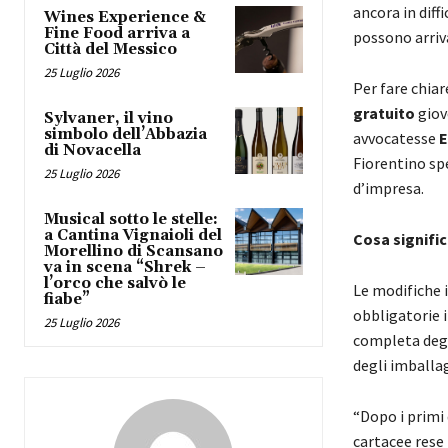
ancora in diff
Wines Experience &
Fine Food arriva a
possono arriva
Città del Messico
25 Luglio 2026
Per fare chia
gratuito
giov
Sylvaner, il vino
simbolo dell’Abbazia
avvocatesse
E
di Novacella
Fiorentino spe
25 Luglio 2026
d’impresa.
Musical sotto le stelle:
a Cantina Vignaioli del
Cosa signifi
Morellino di Scansano
va in scena “Shrek –
l’orco che salvò le
Le modifiche 
fiabe”
obbligatorie i
25 Luglio 2026
completa degl
degli imballag
“Dopo i primi 
cartacee rese