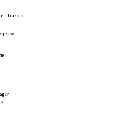
 e istruzioni
oimprese
dei
ager,
o.