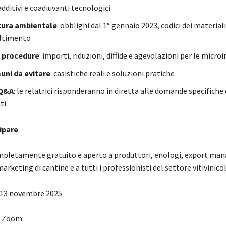
additivi e coadiuvanti tecnologici
tura ambientale
: obblighi dal 1° gennaio 2023, codici dei materiali
altimento
e procedure
: importi, riduzioni, diffide e agevolazioni per le micr
uni da evitare
: casistiche reali e soluzioni pratiche
 Q&A
: le relatrici risponderanno in diretta alle domande specifiche 
ti
ipare
mpletamente gratuito e aperto a produttori, enologi, export man
arketing di cantine e a tutti i professionisti del settore vitivinicol
ì 13 novembre 2025
: Zoom