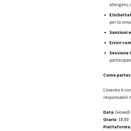
allergeni, 
Etichetta
per lo sm
Sanzioni 
Errori com
Sessione
partecipan
Come partec
L’evento è co
responsabili m
Data
: Gioved
Orario
: 18.00
Piattaforma