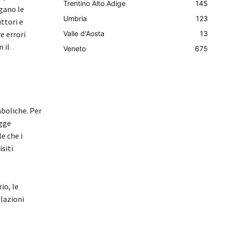
Trentino Alto Adige
145
gano le
Umbria
123
ttori e
e errori
Valle d'Aosta
13
 il
Veneto
675
mboliche. Per
egge
e che i
siti
io, le
olazioni