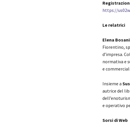
Registrazion
https://us02
Le relatrici
Elena Bosani
Fiorentino, sp
d’impresa. Co
normativa e su
e commerciali
Insieme a
Sus
autrice del li
dell’enoturis
e operativo pe
Sorsi di Web