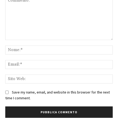
Commento:
No
Ema
Sit
We
Save my name, email, and website in this browser for the next
time I comment.