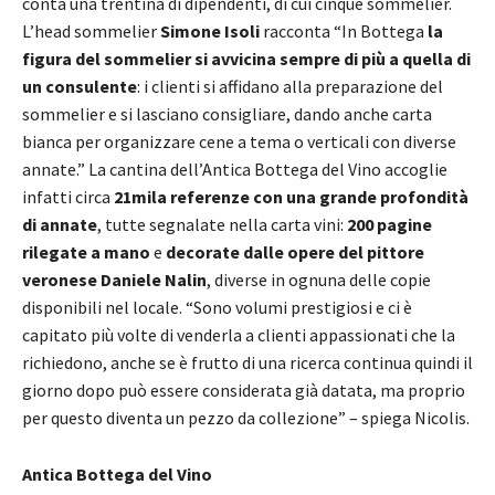
conta una trentina di dipendenti, di cui cinque sommelier.
L’head sommelier
Simone Isoli
racconta “In Bottega
la
figura del sommelier si avvicina sempre di più a quella di
un consulente
: i clienti si affidano alla preparazione del
sommelier e si lasciano consigliare, dando anche carta
bianca per organizzare cene a tema o verticali con diverse
annate.” La cantina dell’Antica Bottega del Vino accoglie
infatti circa
21mila referenze con una grande profondità
di annate
, tutte segnalate nella carta vini:
200 pagine
rilegate a mano
e
decorate dalle opere del pittore
veronese Daniele Nalin
, diverse in ognuna delle copie
disponibili nel locale. “Sono volumi prestigiosi e ci è
capitato più volte di venderla a clienti appassionati che la
richiedono, anche se è frutto di una ricerca continua quindi il
giorno dopo può essere considerata già datata, ma proprio
per questo diventa un pezzo da collezione” – spiega Nicolis.
Antica Bottega del Vino