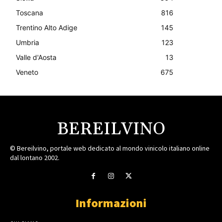
Toscana
816
Trentino Alto Adige
145
Umbria
123
Valle d'Aosta
13
Veneto
675
BEREILVINO
© Bereilvino, portale web dedicato al mondo vinicolo italiano online
dal lontano 2002.
Informazioni