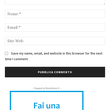
Commento:
No
Ema
Sit
We
Save my name, email, and website in this browser for the next
time I comment.
- Supporta Bereilvino.it -