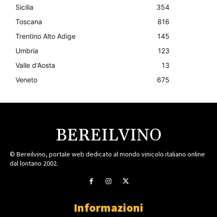
Sicilia
354
Toscana
816
Trentino Alto Adige
145
Umbria
123
Valle d'Aosta
13
Veneto
675
BEREILVINO
© Bereilvino, portale web dedicato al mondo vinicolo italiano online
dal lontano 2002.
Informazioni