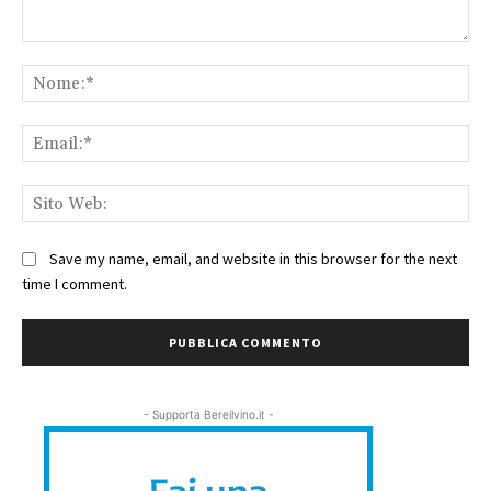
Commento:
No
Ema
Sit
We
Save my name, email, and website in this browser for the next
time I comment.
- Supporta Bereilvino.it -