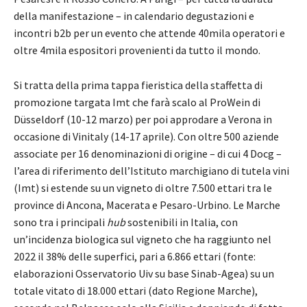
della manifestazione – in calendario degustazioni e
incontri b2b per un evento che attende 40mila operatori e
oltre 4mila espositori provenienti da tutto il mondo.
Si tratta della prima tappa fieristica della staffetta di
promozione targata Imt che farà scalo al ProWein di
Düsseldorf (10-12 marzo) per poi approdare a Verona in
occasione di Vinitaly (14-17 aprile). Con oltre 500 aziende
associate per 16 denominazioni di origine – di cui 4 Docg –
l’area di riferimento dell’Istituto marchigiano di tutela vini
(Imt) si estende su un vigneto di oltre 7.500 ettari tra le
province di Ancona, Macerata e Pesaro-Urbino. Le Marche
sono tra i principali
hub
sostenibili in Italia, con
un’incidenza biologica sul vigneto che ha raggiunto nel
2022 il 38% delle superfici, pari a 6.866 ettari (fonte:
elaborazioni Osservatorio Uiv su base Sinab-Agea) su un
totale vitato di 18.000 ettari (dato Regione Marche),