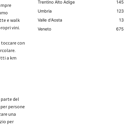
Trentino Alto Adige
145
sempre
Umbria
123
sumo
tte e walk
Valle d'Aosta
13
opri vini.
Veneto
675
r toccare con
rcolare.
otti a km
 parte del
o per persone
zare una
zio per