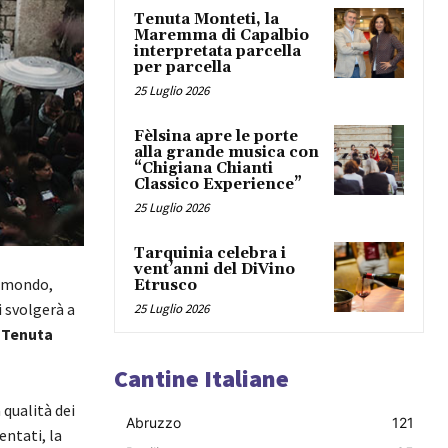
Tenuta Monteti, la
Maremma di Capalbio
interpretata parcella
per parcella
25 Luglio 2026
Fèlsina apre le porte
alla grande musica con
“Chigiana Chianti
Classico Experience”
25 Luglio 2026
Tarquinia celebra i
vent’anni del DiVino
l mondo,
Etrusco
i svolgerà a
25 Luglio 2026
a
Tenuta
Cantine Italiane
 qualità dei
Abruzzo
121
entati, la