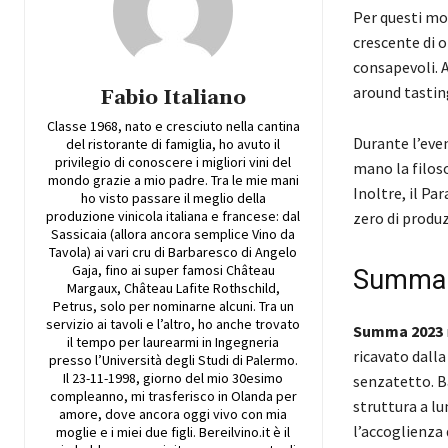
Per questi mo
crescente di o
consapevoli. 
around tastin
Fabio Italiano
Classe 1968, nato e cresciuto nella cantina
Durante l’even
del ristorante di famiglia, ho avuto il
privilegio di conoscere i migliori vini del
mano la filos
mondo grazie a mio padre. Tra le mie mani
Inoltre, il Pa
ho visto passare il meglio della
produzione vinicola italiana e francese: dal
zero di produz
Sassicaia (allora ancora semplice Vino da
Tavola) ai vari cru di Barbaresco di Angelo
Gaja, fino ai super famosi Château
Summa
Margaux, Château Lafite Rothschild,
Petrus, solo per nominarne alcuni. Tra un
servizio ai tavoli e l’altro, ho anche trovato
Summa 2023
il tempo per laurearmi in Ingegneria
ricavato dalla
presso l’Università degli Studi di Palermo.
Il 23-11-1998, giorno del mio 30esimo
senzatetto. Ba
compleanno, mi trasferisco in Olanda per
struttura a l
amore, dove ancora oggi vivo con mia
l’accoglienza 
moglie e i miei due figli. Bereilvino.it è il