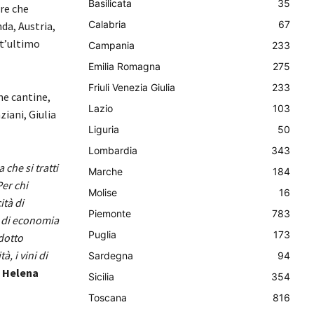
Basilicata
35
re che
Calabria
67
da, Austria,
st’ultimo
Campania
233
Emilia Romagna
275
Friuli Venezia Giulia
233
che cantine,
Lazio
103
ziani, Giulia
Liguria
50
Lombardia
343
che si tratti
Marche
184
Per chi
Molise
16
ità di
Piemonte
783
i di economia
Puglia
173
dotto
, i vini di
Sardegna
94
a
Helena
Sicilia
354
Toscana
816