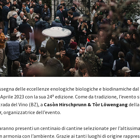
rassegna delle eccellenze enologiche biologiche e biodinamiche da
a
2 Aprile 2023 con la sua 24
edizione. Come da tradizione, l’evento s
rada del Vino (BZ), a
Casòn Hirschprunn & Tòr Löwengang
dell
r
, organizzatrice dell’evento.
ranno presenti un centinaio di cantine selezionate per l’altissima
in armonia con l’ambiente. Grazie ai tanti luoghi di origine rappres