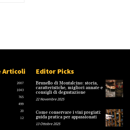
Web:
 Articoli
Editor Picks
Brunello di Montalcino: storia,
2007
caratteristiche, migliori annate e
1043
consigli di degustazione
765
22 Novembre 2025
499
20
Come conservare i vini pregiati:
guida pratica per appassionati
12
13 Ottobre 2025