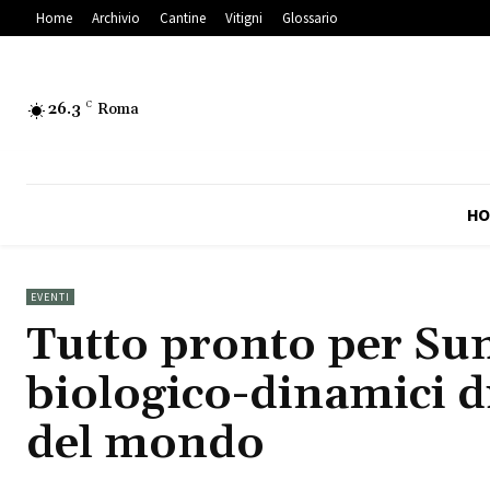
Home
Archivio
Cantine
Vitigni
Glossario
26.3
C
Roma
HO
EVENTI
Tutto pronto per Su
biologico-dinamici d
del mondo