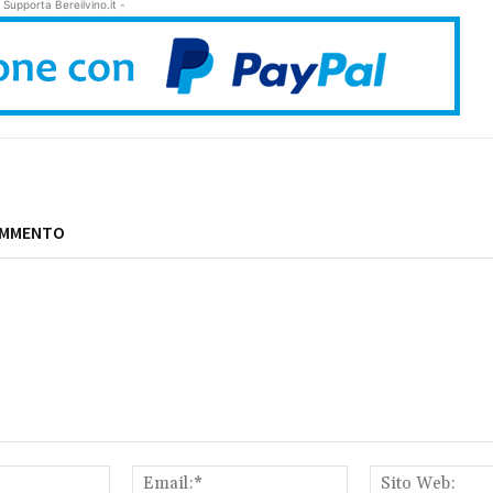
 Supporta Bereilvino.it -
OMMENTO
Nome:*
Email:*