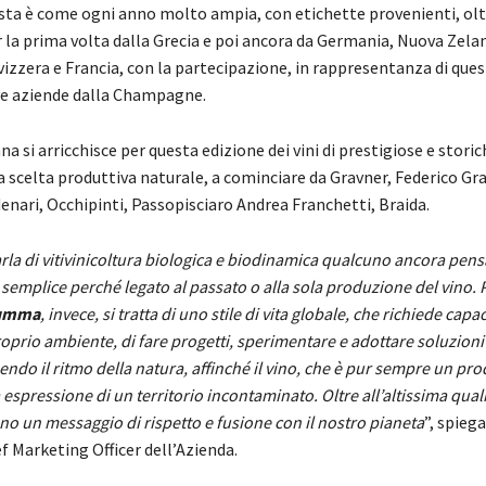
sta è come ogni anno molto ampia, con etichette provenienti, olt
er la prima volta dalla Grecia e poi ancora da Germania, Nuova Zelan
vizzera e Francia, con la partecipazione, in rappresentanza di que
ve aziende dalla Champagne.
ana si arricchisce per questa edizione dei vini di prestigiose e stori
a scelta produttiva naturale, a cominciare da Gravner, Federico Gra
enari, Occhipinti, Passopisciaro Andrea Franchetti, Braida.
la di vitivinicoltura biologica e biodinamica qualcuno ancora pensa 
 semplice perché legato al passato o alla sola produzione del vino. 
umma
, invece, si tratta di uno stile di vita globale, che richiede capac
roprio ambiente, di fare progetti, sperimentare e adottare soluzion
endo il ritmo della natura, affinché il vino, che è pur sempre un pro
espressione di un territorio incontaminato. Oltre all’altissima qualità
o un messaggio di rispetto e fusione con il nostro pianeta
”, spieg
ef Marketing Officer dell’Azienda.