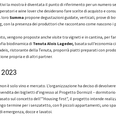
tivi la mostra è diventata il punto di riferimento per un numero 
peratori e wine lover che desiderano fare scelte di acquisto e con
A loro
Summa
propone degustazioni guidate, verticali, prove di bo
g, con la presenza dei produttori che raccontano come nascono i pr
to, vengono proposte anche visite tra vigneti e in cantina, per fa
ofia biodinamica di
Tenuta Alois Lageder,
basata sull’economia ci
radeis, ristorante della Tenuta, proporrà piatti preparati con prod
ione propria e di altri partner.
 2023
non è solo vino e mercato. L’organizzazione ha deciso di devolvere
 vendita dei biglietti d’ingresso al Progetto Dormizil – dormitori
sato sul concetto dell’”Housing first”, il progetto intende realiz
ungo termine per i senzatetto, con 9 piccoli appartamenti, uno spa
di emergenza, docce e lavatoi.