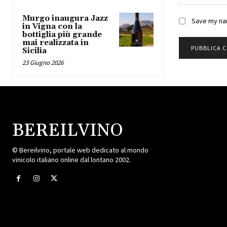
Murgo inaugura Jazz
Save my nam
in Vigna con la
bottiglia più grande
mai realizzata in
Sicilia
23 Giugno 2026
BEREILVINO
© Bereilvino, portale web dedicato al mondo
vinicolo italiano online dal lontano 2002.