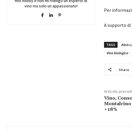
mio hobby e non mi ritengo un esperto di
vino ma solo un appassionato!
Per informazi
A supporto di
TAGS
Alois L
Vino biologico
Share
Articolo prece
Vino, Conso
Montalcino 
+18%