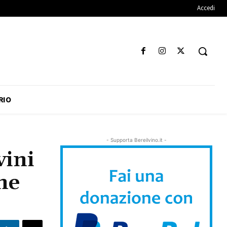
Accedi
RIO
- Supporta Bereilvino.it -
vini
ne