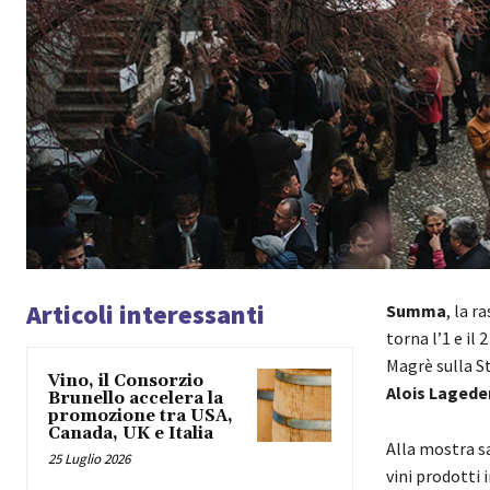
Articoli interessanti
Summa
, la 
torna l’1 e il 
Magrè sulla St
Vino, il Consorzio
Alois Lagede
Brunello accelera la
promozione tra USA,
Canada, UK e Italia
Alla mostra sa
25 Luglio 2026
vini prodotti 