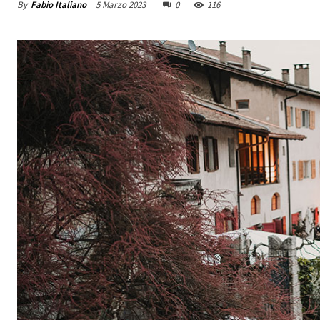
By
Fabio Italiano
5 Marzo 2023
0
116