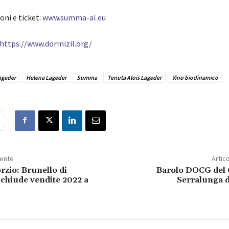
oni e ticket:
www.summa-al.eu
https://www.dormizil.org/
ageder
Helena Lageder
Summa
Tenuta Alois Lageder
Vino biodinamico
dente
Artic
rzio: Brunello di
Barolo DOCG del
chiude vendite 2022 a
Serralunga d