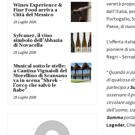
varietà propo
Wines Experience &
Fine Food arriva a
dall’Italia, p
Città del Messico
Portogallo, S
25 Luglio 2026
Paese, di nuo
Sylvaner, il vino
simbolo dell’Abbazia
L’offerta itali
di Novacella
pioniere di un
25 Luglio 2026
Negri – Serrad
Musical sotto le stelle:
a Cantina Vignaioli del
“
Quando si par
Morellino di Scansano
di qualcosa di
va in scena “Shrek –
l’orco che salvò le
partecipa a
S
fiabe”
osservare il p
25 Luglio 2026
circolare segu
dell’uomo, sia 
Summa
portan
Lageder
, Chi