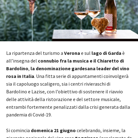
La ripartenza del turismo a
Verona
e sul
lago di Garda
è
all’insegna del
connubio fra la musica e il Chiaretto di
Bardolino
,
la denominazione gardesana leader del vino
rosa in Italia
. Una fitta serie di appuntamenti coinvolgerà
sia il capoluogo scaligero, sia i centri rivieraschi di
Bardolino e Lazise, con l’obiettivo di sostenere il riavvio
delle attività della ristorazione e del settore musicale,
entrambi fortemente penalizzati dalla crisi generata dalla
pandemia di Covid-19.
Si comincia
domenica 21 giugno
celebrando, insieme, la
giornata nazionale del vino rosa
#oggirosa
(proclamata da