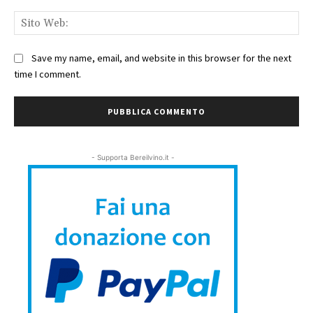
Sit
We
Save my name, email, and website in this browser for the next
time I comment.
- Supporta Bereilvino.it -