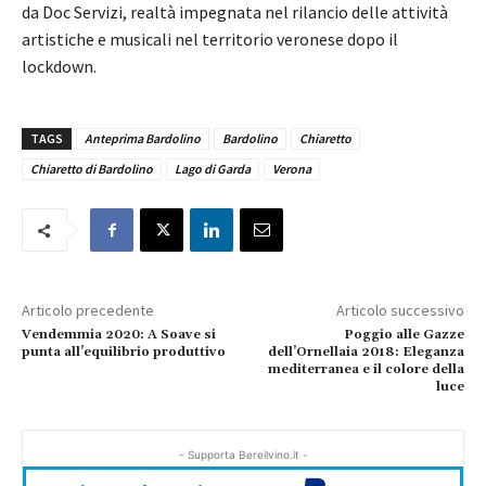
da Doc Servizi, realtà impegnata nel rilancio delle attività
artistiche e musicali nel territorio veronese dopo il
lockdown.
TAGS
Anteprima Bardolino
Bardolino
Chiaretto
Chiaretto di Bardolino
Lago di Garda
Verona
Articolo precedente
Articolo successivo
Vendemmia 2020: A Soave si
Poggio alle Gazze
punta all’equilibrio produttivo
dell’Ornellaia 2018: Eleganza
mediterranea e il colore della
luce
- Supporta Bereilvino.it -