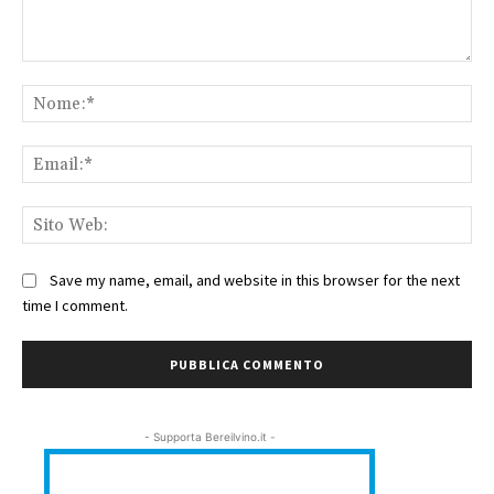
Commento:
No
Ema
Sit
We
Save my name, email, and website in this browser for the next
time I comment.
- Supporta Bereilvino.it -