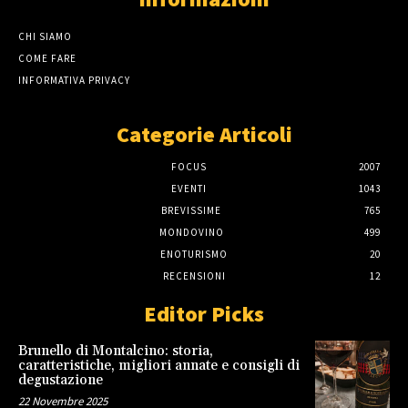
CHI SIAMO
COME FARE
INFORMATIVA PRIVACY
Categorie Articoli
FOCUS
2007
EVENTI
1043
BREVISSIME
765
MONDOVINO
499
ENOTURISMO
20
RECENSIONI
12
Editor Picks
Brunello di Montalcino: storia,
caratteristiche, migliori annate e consigli di
degustazione
22 Novembre 2025