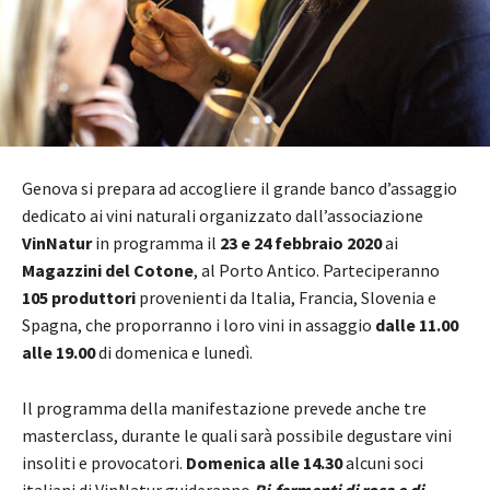
Genova si prepara ad accogliere il grande banco d’assaggio
dedicato ai vini naturali organizzato dall’associazione
VinNatur
in programma il
23 e 24 febbraio 2020
ai
Magazzini del Cotone
, al Porto Antico. Parteciperanno
105 produttori
provenienti da Italia, Francia, Slovenia e
Spagna, che proporranno i loro vini in assaggio
dalle 11.00
alle 19.00
di domenica e lunedì.
Il programma della manifestazione prevede anche tre
masterclass, durante le quali sarà possibile degustare vini
insoliti e provocatori.
Domenica alle 14.30
alcuni soci
italiani di VinNatur guideranno
Ri-fermenti di rosa e di