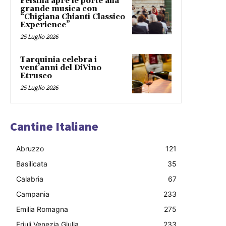
Fèlsina apre le porte alla
grande musica con
“Chigiana Chianti Classico
Experience”
25 Luglio 2026
Tarquinia celebra i
vent’anni del DiVino
Etrusco
25 Luglio 2026
Cantine Italiane
Abruzzo
121
Basilicata
35
Calabria
67
Campania
233
Emilia Romagna
275
Friuli Venezia Giulia
233