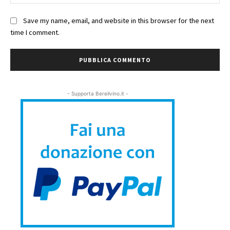
We
Save my name, email, and website in this browser for the next
time I comment.
- Supporta Bereilvino.it -