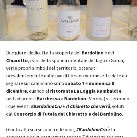
Due giorni dedicati alla scoperta del
Bardolino
e del
Chiaretto
, i vini della sponda orientale del lago di Garda,
veri e propri simboli del territorio, ottenuti
prevalentemente dalle uve di Corvina Veronese. Le date da
segnare sul calendario sono
sabato 7
e
domenica 8
dicembre
, quando al
ristorante La Loggia Rambaldi e
nell’adiacente
Barchessa
a
Bardolino
(Verona) si terranno
i due eventi
#BardolinoCru
e
Il Chiaretto che verrà
, voluti
dal
Consorzio di Tutela del Chiaretto e del Bardolino
.
Giunta alla sua seconda edizione,
#BardolinoCru
è la
degustazione in programma sabato 7 dicembre dedicata