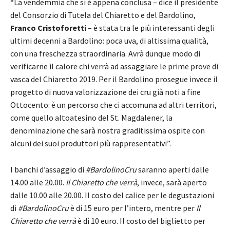
“La vendemmia che si è appena conclusa – dice il presidente
del Consorzio di Tutela del Chiaretto e del Bardolino,
Franco Cristoforetti
– è stata tra le più interessanti degli
ultimi decenni a Bardolino: poca uva, di altissima qualità,
con una freschezza straordinaria. Avrà dunque modo di
verificarne il calore chi verrà ad assaggiare le prime prove di
vasca del Chiaretto 2019. Per il Bardolino prosegue invece il
progetto di nuova valorizzazione dei cru già noti a fine
Ottocento: è un percorso che ci accomuna ad altri territori,
come quello altoatesino del St. Magdalener, la
denominazione che sarà nostra graditissima ospite con
alcuni dei suoi produttori più rappresentativi”.
I banchi d’assaggio di
#BardolinoCru
saranno aperti dalle
14.00 alle 20.00.
Il Chiaretto che verrà
, invece, sarà aperto
dalle 10.00 alle 20.00. Il costo del calice per le degustazioni
di
#BardolinoCru
è di 15 euro per l’intero, mentre per
Il
Chiaretto che verrà
è di 10 euro. Il costo del biglietto per