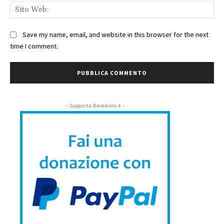
Sit
We
Save my name, email, and website in this browser for the next
time I comment.
- Supporta Bereilvino.it -