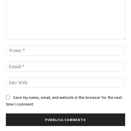
Commento:
No
Ema
Sit
We
Save my name, email, and website in this browser for the next
time I comment.