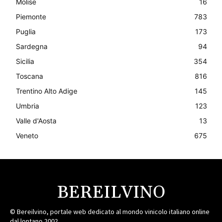
Molise
16
Piemonte
783
Puglia
173
Sardegna
94
Sicilia
354
Toscana
816
Trentino Alto Adige
145
Umbria
123
Valle d'Aosta
13
Veneto
675
BEREILVINO
© Bereilvino, portale web dedicato al mondo vinicolo italiano online
dal lontano 2002.