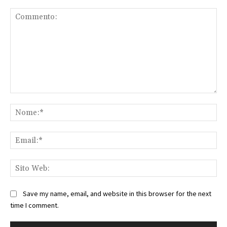
Commento:
No
Ema
Sit
We
Save my name, email, and website in this browser for the next
time I comment.