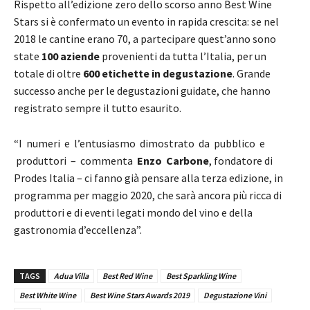
Rispetto all’edizione zero dello scorso anno Best Wine
Stars si è confermato un evento in rapida crescita: se nel
2018 le cantine erano 70, a partecipare quest’anno sono
state
100 aziende
provenienti da tutta l’Italia, per un
totale di oltre
600 etichette in degustazione
. Grande
successo anche per le degustazioni guidate, che hanno
registrato sempre il tutto esaurito.
“I numeri e l’entusiasmo dimostrato da pubblico e
produttori – commenta
Enzo Carbone
, fondatore di
Prodes Italia – ci fanno già pensare alla terza edizione, in
programma per maggio 2020, che sarà ancora più ricca di
produttori e di eventi legati mondo del vino e della
gastronomia d’eccellenza”.
TAGS
Adua Villa
Best Red Wine
Best Sparkling Wine
Best White Wine
Best Wine Stars Awards 2019
Degustazione Vini