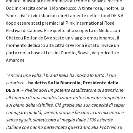
annate, blasonate denominazioni come il Soave e piccole
Doc in crescita come il Montecucco. A tinte rosa, inoltre, la
‘short list’ di vini sbarcati direttamente nello stand DE.S.A.
dopo essere stati premiati al Pink International Rosé
Festival di Cannes. E se quello alla scoperta di Medoc con
Château Rollan de By è stato un viaggio emozionante, il
momento dedicato alla città di Verona è stato invece un
party cool a base di Lessini Durello, Soave, Valpolicella e
Amarone.
“Ancora una volta il brand Italia ha mostrato tutto il suo
carattere
–
ha detto Sofia Biancolin, Presidente della
DE.S.A.
–
rivelandosi un potente catalizzatore di attenzione
all’interno di una manifestazione notoriamente competitiva
sul piano della visibilità. Ciò grazie alla sua capacità di saper
coniugare qualità, varietà, storia e fascino in un mix unico e
senza eguali, sintetizzato al meglio dalle 1700 aziende
italiane che hanno partecipato quest’anno alla ProWein su