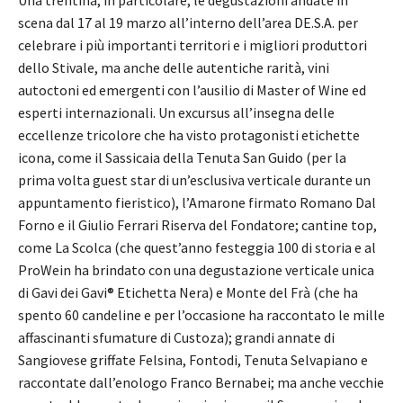
scena dal 17 al 19 marzo all’interno dell’area DE.S.A. per
celebrare i più importanti territori e i migliori produttori
dello Stivale, ma anche delle autentiche rarità, vini
autoctoni ed emergenti con l’ausilio di Master of Wine ed
esperti internazionali. Un excursus all’insegna delle
eccellenze tricolore che ha visto protagonisti etichette
icona, come il Sassicaia della Tenuta San Guido (per la
prima volta guest star di un’esclusiva verticale durante un
appuntamento fieristico), l’Amarone firmato Romano Dal
Forno e il Giulio Ferrari Riserva del Fondatore; cantine top,
come La Scolca (che quest’anno festeggia 100 di storia e al
ProWein ha brindato con una degustazione verticale unica
di Gavi dei Gavi® Etichetta Nera) e Monte del Frà (che ha
spento 60 candeline e per l’occasione ha raccontato le mille
affascinanti sfumature di Custoza); grandi annate di
Sangiovese griffate Felsina, Fontodi, Tenuta Selvapiano e
raccontate dall’enologo Franco Bernabei; ma anche vecchie