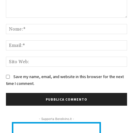
Commento:
No
Ema
Sit
We
Save my name, email, and website in this browser for the next
time I comment.
- Supporta Bereilvino.it -