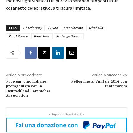
monovitigni vinificati in purezza saranno proposti in un
cofanetto celebrativo, a tiratura limitata.
TAGS
Chardonnay
Cuvée
Franciacorta
Mirabella
Pinot Bianco
Pinot Nero
Rodengo Saiano
Articolo precedente
Articolo successivo
Prowein: vino italiano
Pellegrino al Vinitaly 2019 con
protagonista con la
tante novità
Deutschland Sommelier
Association
- Supporta Bereilvino.it -