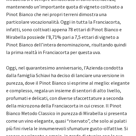
mantenendo un’importante quota di vigneto coltivato a
Pinot Bianco che nei propri terreni dimostra una
particolare vocazionalità. Oggi in tutta la Franciacorta,
infatti, sono coltivati appena 78 ettari di Pinot Bianco e
Mirabella possiede l’8,71% pari a 7,5 ettari di vigneto a
Pinot Bianco dell’intera denominazione, risultando quindi
la prima realtà in Franciacorta per questa uva.
Oggi, nel quarantesimo anniversario, l’Azienda condotta
dalla famiglia Schiavi ha deciso di lanciare una versione in
purezza, dove il Pinot Bianco si esprime al meglio: elegante
e complesso, regala un insieme di sentori di alto livello,
profumati e delicati, con diverse sfaccettature a seconda
della microzona della Franciacorta in cui cresce. Il Pinot
Bianco Metodo Classico in purezza di Mirabella si presenta
come un vino elegante, quasi “riservato”, che solo ai palati
più fini rivela le innumerevoli sfumature gusto-olfattive. Si
scopre avvolgente e ampio, in grado di stupire con la sua