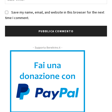
We
Save my name, email, and website in this browser for the next
time I comment.
- Supporta Bereilvino.it -