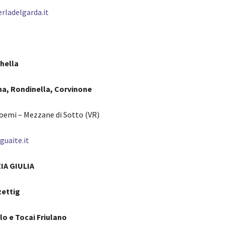
rladelgarda.it
hella
ina, Rondinella, Corvinone
Noemi – Mezzane di Sotto (VR)
guaite.it
IA GIULIA
zettig
lo e Tocai Friulano