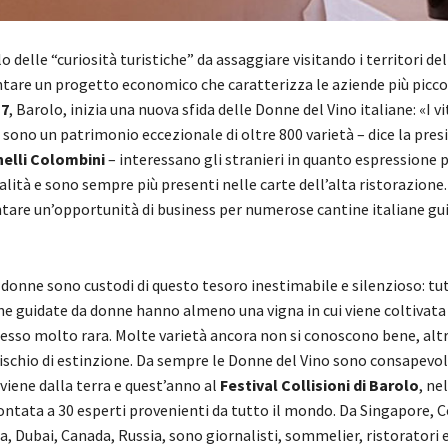
 delle “curiosità turistiche” da assaggiare visitando i territori del
tare un progetto economico che caratterizza le aziende più picco
17
, Barolo, inizia una nuova sfida delle Donne del Vino italiane: «I vi
 sono un patrimonio eccezionale di oltre 800 varietà – dice la pres
nelli Colombini
– interessano gli stranieri in quanto espressione 
ialità e sono sempre più presenti nelle carte dell’alta ristorazion
tare un’opportunità di business per numerose cantine italiane gu
donne sono custodi di questo tesoro inestimabile e silenzioso: tut
ane guidate da donne hanno almeno una vigna in cui viene coltivata
esso molto rara. Molte varietà ancora non si conoscono bene, alt
rischio di estinzione. Da sempre le Donne del Vino sono consapevol
viene dalla terra e quest’anno al
Festival Collisioni di Barolo
, ne
ontata a 30 esperti provenienti da tutto il mondo. Da Singapore, C
ia, Dubai, Canada, Russia, sono giornalisti, sommelier, ristoratori 