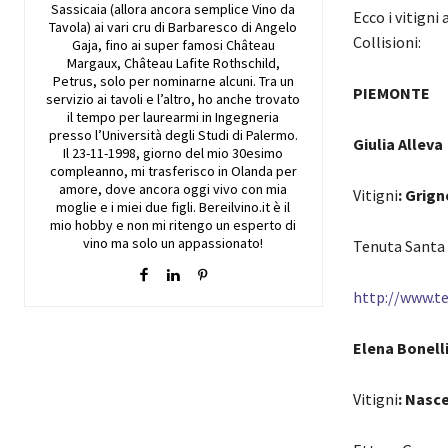
Sassicaia (allora ancora semplice Vino da
Ecco i vitigni
Tavola) ai vari cru di Barbaresco di Angelo
Collisioni:
Gaja, fino ai super famosi Château
Margaux, Château Lafite Rothschild,
Petrus, solo per nominarne alcuni. Tra un
PIEMONTE
servizio ai tavoli e l’altro, ho anche trovato
il tempo per laurearmi in Ingegneria
presso l’Università degli Studi di Palermo.
Giulia Alleva
Il 23-11-1998, giorno del mio 30esimo
compleanno, mi trasferisco in Olanda per
amore, dove ancora oggi vivo con mia
Vitigni
: Grign
moglie e i miei due figli. Bereilvino.it è il
mio hobby e non mi ritengo un esperto di
vino ma solo un appassionato!
Tenuta Santa 
http://www.te
Elena Bonell
Vitigni
: Nasc