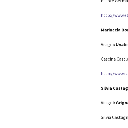
Ettore German
http://www.
Mariuccia Bo
Vitigni
: Uvali
Cascina Castle
http://www.c
Silvia Casta
Vitigni
: Grign
Silvia Castag