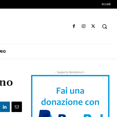
Accedi
RIO
- Supporta Bereilvino.it -
ono