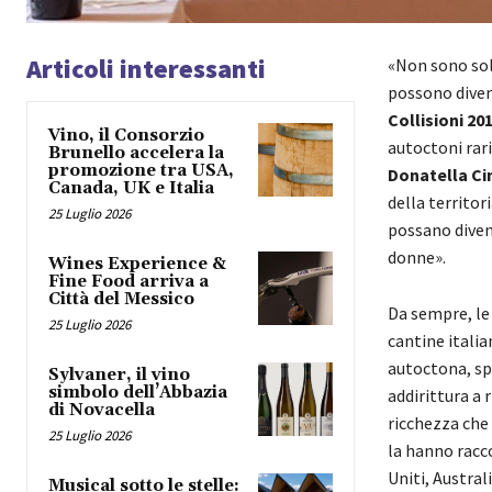
Articoli interessanti
«Non sono solo
possono diven
Collisioni 20
Vino, il Consorzio
autoctoni rari
Brunello accelera la
promozione tra USA,
Donatella Ci
Canada, UK e Italia
della territor
25 Luglio 2026
possano diven
donne».
Wines Experience &
Fine Food arriva a
Città del Messico
Da sempre, le 
25 Luglio 2026
cantine itali
autoctona, sp
Sylvaner, il vino
simbolo dell’Abbazia
addirittura a 
di Novacella
ricchezza che 
25 Luglio 2026
la hanno racc
Uniti, Austral
Musical sotto le stelle: