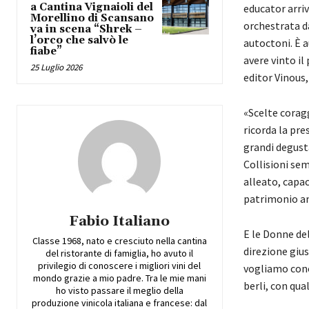
a Cantina Vignaioli del
educator arriv
Morellino di Scansano
orchestrata d
va in scena “Shrek –
l’orco che salvò le
autoctoni. È a
fiabe”
avere vinto i
25 Luglio 2026
editor Vinous,
«Scelte corag
ricorda la pre
grandi degusta
Collisioni sem
alleato, capac
patrimonio am
Fabio Italiano
E le Donne del
Classe 1968, nato e cresciuto nella cantina
direzione gius
del ristorante di famiglia, ho avuto il
privilegio di conoscere i migliori vini del
vogliamo cono
mondo grazie a mio padre. Tra le mie mani
berli, con qua
ho visto passare il meglio della
produzione vinicola italiana e francese: dal