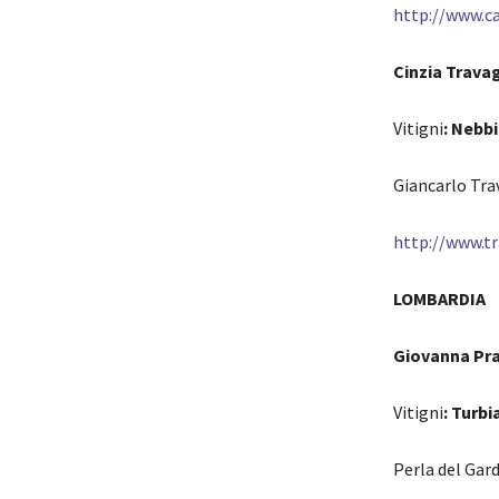
http://www.c
Cinzia Travag
Vitigni
: Nebb
Giancarlo Trav
http://www.tr
LOMBARDIA
Giovanna Pra
Vitigni
: Turbi
Perla del Gar