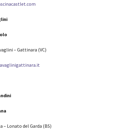
ascinacastlet.com
lini
iolo
aglini – Gattinara (VC)
avaglinigattinara.it
ndini
ana
da – Lonato del Garda (BS)