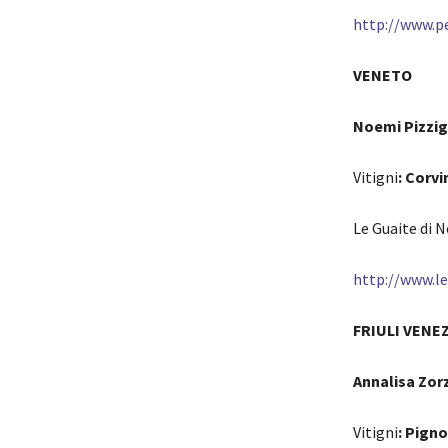
http://www.pe
VENETO
Noemi Pizzig
Vitigni
: Corv
Le Guaite di 
http://www.le
FRIULI VENEZ
Annalisa Zor
Vitigni
: Pigno