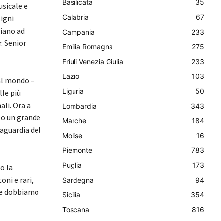
Basilicata
35
usicale e
Calabria
67
tigni
liano ad
Campania
233
. Senior
Emilia Romagna
275
Friuli Venezia Giulia
233
Lazio
103
al mondo –
Liguria
50
lle più
ali. Ora a
Lombardia
343
ato un grande
Marche
184
vaguardia del
Molise
16
Piemonte
783
Puglia
173
o la
oni e rari,
Sardegna
94
me dobbiamo
Sicilia
354
Toscana
816