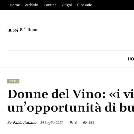
Home
Archivio
Cantine
Vitigni
Glossario
34.8
C
Roma
HO
FOCUS
Donne del Vino: «i vi
un’opportunità di b
By
Fabio Italiano
14 Luglio 2017
0
163