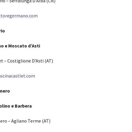
o – Serralunga D’Alba (CN)
ettoregermano.com
rio
no e Moscato d’Asti
t – Costiglione D’Asti (AT)
ascinacastlet.com
gnero
olino e Barbera
nero – Agliano Terme (AT)