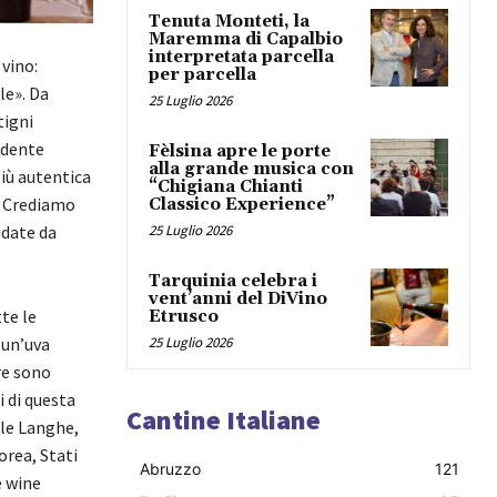
Tenuta Monteti, la
Maremma di Capalbio
interpretata parcella
 vino:
per parcella
le». Da
25 Luglio 2026
tigni
idente
Fèlsina apre le porte
alla grande musica con
più autentica
“Chigiana Chianti
e. Crediamo
Classico Experience”
idate da
25 Luglio 2026
Tarquinia celebra i
vent’anni del DiVino
te le
Etrusco
 un’uva
25 Luglio 2026
re sono
i di questa
Cantine Italiane
lle Langhe,
orea, Stati
Abruzzo
121
e wine