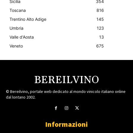
Sicilia
354
Toscana
816
Trentino Alto Adige
145
Umbria
123
Valle d'Aosta
13
Veneto
675
BEREILVINO
© Bereilvino, portale web dedicato al mondo vinicolo italiano online
dal lontano 2002.
Informazioni