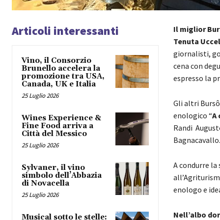
Articoli interessanti
Il miglior Bu
Tenuta Uccel
giornalisti, g
Vino, il Consorzio
cena con degus
Brunello accelera la
promozione tra USA,
espresso la pr
Canada, UK e Italia
25 Luglio 2026
Gli altri Burs
enologico “
A 
Wines Experience &
Fine Food arriva a
Randi Augusto
Città del Messico
Bagnacavallo
25 Luglio 2026
A condurre la 
Sylvaner, il vino
simbolo dell’Abbazia
all’Agriturism
di Novacella
enologo e ide
25 Luglio 2026
Nell’albo dor
Musical sotto le stelle: