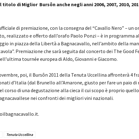
l titolo di Miglior Bursôn anche negli anni 2006, 2007, 2010, 201
fficiale di premiazione, con la consegna del “Cavallo Nero” – un o
to, realizzato e offerto dall’orafo Paolo Ponzi – è in programma al
gio in piazza della Libertà a Bagnacavallo, nell’ambito della ma
tavola”. Premiazione che sarà seguita dal concerto dei The Good Fe
dell’ultima tournée europea di Aldo, Giovanni e Giacomo.
vembre, poi, il Bursôn 2011 della Tenuta Uccellina affronterà 4 fra 
nati d’Italia (dal Brunello all’Amarone, giusto per fare un paio di
l corso di una degustazione alla cieca il cui scopo è proprio quello
gnacavallese nei confronti dei migliori vini nazionali.
ilbagnacavallo.it.
Tenuta Uccellina