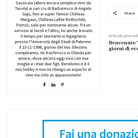
Sassicaia (allora ancora semplice Vino da
Tavola) ai vari cru di Barbaresco di Angelo
Share
Gaja, fino ai super famosi Château
Margaux, Château Lafite Rothschild,
Petrus, solo per nominarne alcuni. Tra un
servizio ai tavoli e l’altro, ho anche trovato
Articolo prece
il tempo per laurearmi in Ingegneria
presso l’Università degli Studi di Palermo.
Benvenuto 
Il 23-11-1998, giorno del mio 30esimo
giorni di ev
compleanno, mi trasferisco in Olanda per
amore, dove ancora oggi vivo con mia
moglie e i miei due figli. Bereilvino.it è il
mio hobby e non mi ritengo un esperto di
vino ma solo un appassionato!
-