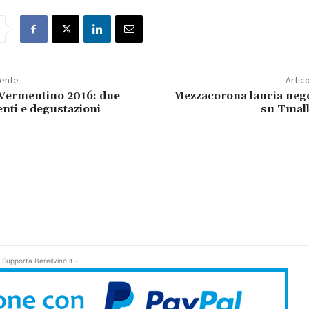
dente
Artic
Vermentino 2016: due
Mezzacorona lancia nego
enti e degustazioni
su Tmall
 Supporta Bereilvino.it -