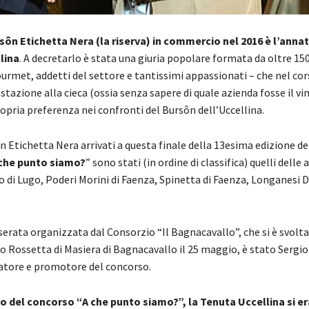
rsôn Etichetta Nera (la riserva) in commercio nel 2016 è l’annat
lina
. A decretarlo è stata una giuria popolare formata da oltre 15
ourmet, addetti del settore e tantissimi appassionati – che nel cor
tazione alla cieca (ossia senza sapere di quale azienda fosse il vi
opria preferenza nei confronti del Bursôn dell’Uccellina.
ôn Etichetta Nera arrivati a questa finale della 13esima edizione d
che punto siamo?
” sono stati (in ordine di classifica) quelli delle 
 di Lugo, Poderi Morini di Faenza, Spinetta di Faenza, Longanesi D
.
serata organizzata dal Consorzio “Il Bagnacavallo”, che si è svolta
o Rossetta di Masiera di Bagnacavallo il 25 maggio, è stato Sergio
atore e promotore del concorso.
o del concorso “A che punto siamo?”, la Tenuta Uccellina si er