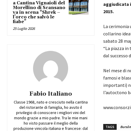
a Cantina Vignaioli del
aggiudicata i
Morellino di Scansano
2015.
va in scena “Shrek –
l’orco che salvò le
fiabe”
La cerimonia u
25 Luglio 2026
collarino idea
sabato 28 mag
“La piazza in 
dal successo 
Nel mese di no
famosi e blaso
importanti) ne
l’autoctono ba
Fabio Italiano
Classe 1968, nato e cresciuto nella cantina
www.consorzio
del ristorante di famiglia, ho avuto il
privilegio di conoscere i migliori vini del
mondo grazie a mio padre. Tra le mie mani
ho visto passare il meglio della
TAGS
Bursôn
produzione vinicola italiana e francese: dal