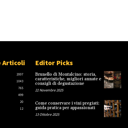
 Articoli
Editor Picks
Brunello di Montalcino: storia,
2007
caratteristiche, migliori annate e
1043
consigli di degustazione
765
22 Novembre 2025
499
20
Come conservare i vini pregiati:
guida pratica per appassionati
12
13 Ottobre 2025