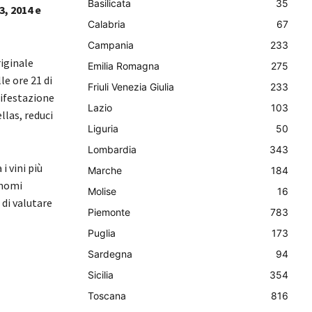
Basilicata
35
3, 2014 e
Calabria
67
Campania
233
riginale
Emilia Romagna
275
le ore 21 di
Friuli Venezia Giulia
233
nifestazione
Lazio
103
llas, reduci
Liguria
50
Lombardia
343
i vini più
Marche
184
 nomi
Molise
16
 di valutare
Piemonte
783
Puglia
173
Sardegna
94
Sicilia
354
Toscana
816