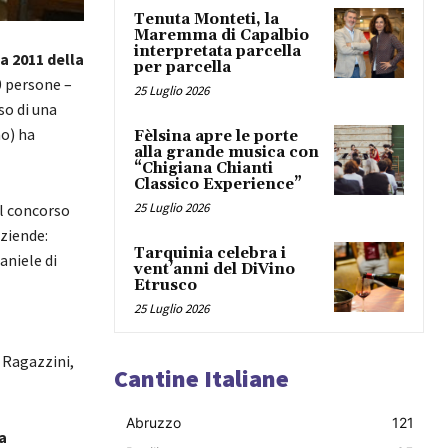
Tenuta Monteti, la
Maremma di Capalbio
interpretata parcella
a 2011 della
per parcella
0 persone –
25 Luglio 2026
so di una
no) ha
Fèlsina apre le porte
alla grande musica con
“Chigiana Chianti
Classico Experience”
25 Luglio 2026
el concorso
aziende:
Tarquinia celebra i
aniele di
vent’anni del DiVino
Etrusco
25 Luglio 2026
 Ragazzini,
Cantine Italiane
Abruzzo
121
a