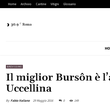
Home
Archivio
Cantine
Vitigni
Glossario
30.9
C
Roma
HO
BREVISSIME
Il miglior Bursôn è l
Uccellina
By
Fabio Italiano
29 Maggio 2016
0
149