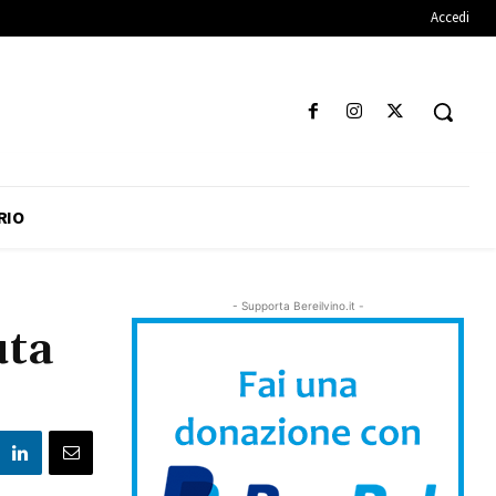
Accedi
RIO
- Supporta Bereilvino.it -
uta