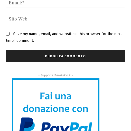
Ema
Sit
We
Save my name, email, and website in this browser for the next
time I comment.
- Supporta Bereilvino.it -