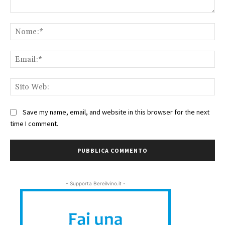
Commento:
No
Ema
Sit
We
Save my name, email, and website in this browser for the next
time I comment.
- Supporta Bereilvino.it -