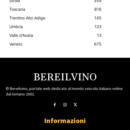
Sicilia
354
Toscana
816
Trentino Alto Adige
145
Umbria
123
Valle d'Aosta
13
Veneto
675
BEREILVINO
© Bereilvino, portale web dedicato al mondo vinicolo italiano online
dal lontano 2002.
Informazioni