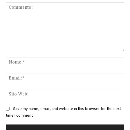
Commento:
No
Ema
Sit
We
Save my name, email, and website in this browser for the next
time I comment.