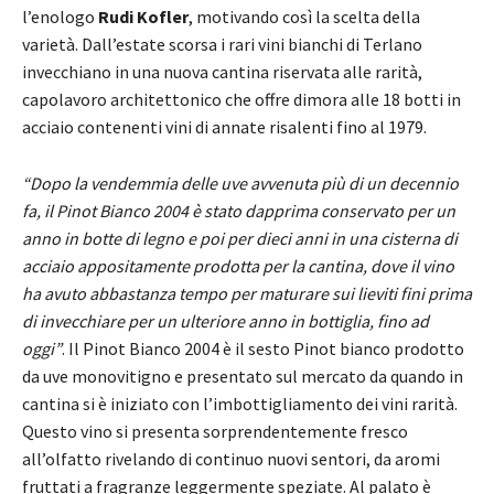
l’enologo
Rudi Kofler
, motivando così la scelta della
varietà. Dall’estate scorsa i rari vini bianchi di Terlano
invecchiano in una nuova cantina riservata alle rarità,
capolavoro architettonico che offre dimora alle 18 botti in
acciaio contenenti vini di annate risalenti fino al 1979.
“Dopo la vendemmia delle uve avvenuta più di un decennio
fa, il Pinot Bianco 2004 è stato dapprima conservato per un
anno in botte di legno e poi per dieci anni in una cisterna di
acciaio appositamente prodotta per la cantina, dove il vino
ha avuto abbastanza tempo per maturare sui lieviti fini prima
di invecchiare per un ulteriore anno in bottiglia, fino ad
oggi”
. Il Pinot Bianco 2004 è il sesto Pinot bianco prodotto
da uve monovitigno e presentato sul mercato da quando in
cantina si è iniziato con l’imbottigliamento dei vini rarità.
Questo vino si presenta sorprendentemente fresco
all’olfatto rivelando di continuo nuovi sentori, da aromi
fruttati a fragranze leggermente speziate. Al palato è