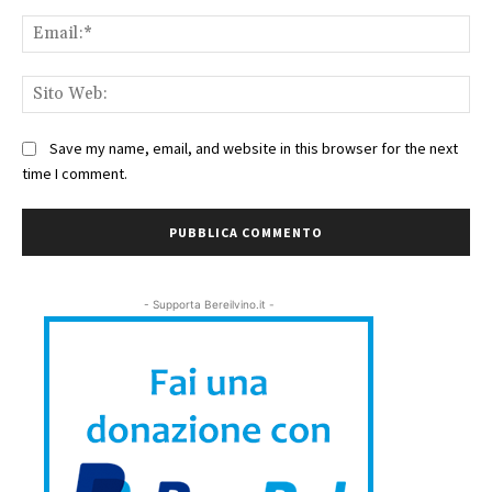
Ema
Sit
We
Save my name, email, and website in this browser for the next
time I comment.
- Supporta Bereilvino.it -