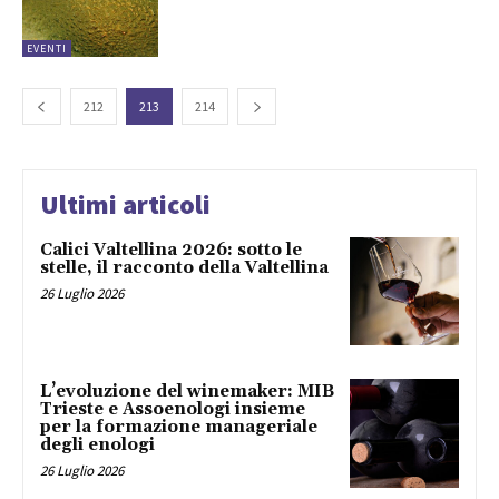
EVENTI
212
213
214
Ultimi articoli
Calici Valtellina 2026: sotto le
stelle, il racconto della Valtellina
26 Luglio 2026
L’evoluzione del winemaker: MIB
Trieste e Assoenologi insieme
per la formazione manageriale
degli enologi
26 Luglio 2026