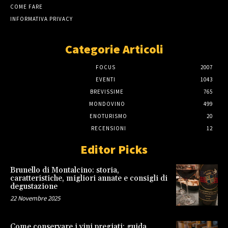
COME FARE
INFORMATIVA PRIVACY
Categorie Articoli
FOCUS
2007
EVENTI
1043
BREVISSIME
765
MONDOVINO
499
ENOTURISMO
20
RECENSIONI
12
Editor Picks
Brunello di Montalcino: storia,
caratteristiche, migliori annate e consigli di
degustazione
22 Novembre 2025
Come conservare i vini pregiati: guida