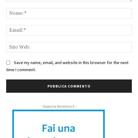
Commento:
No
Ema
Sit
We
Save my name, email, and website in this browser for the next
time I comment.
- Supporta Bereilvino.it -