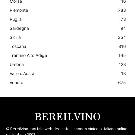
Molise
16
Piemonte
783
Puglia
173
Sardegna
94
Sicilia
354
Toscana
816
Trentino Alto Adige
145
Umbria
123
Valle d'Aosta
13
Veneto
675
BEREILVINO
© Bereilvino, portale web dedicato al mondo vinicolo italiano online
dal lontano 2002.