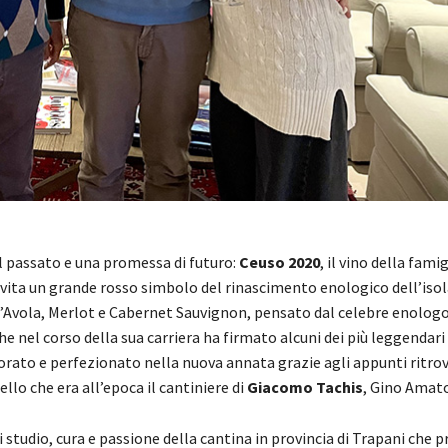
al passato e una promessa di futuro:
Ceuso 2020
, il vino della fami
 vita un grande rosso simbolo del rinascimento enologico dell’isola.
d’Avola, Merlot e Cabernet Sauvignon, pensato dal celebre enolog
 nel corso della sua carriera ha firmato alcuni dei più leggendari v
orato e perfezionato nella nuova annata grazie agli appunti ritrova
ello che era all’epoca il cantiniere di
Giacomo Tachis
, Gino Amato
 studio, cura e passione della cantina in provincia di Trapani che p