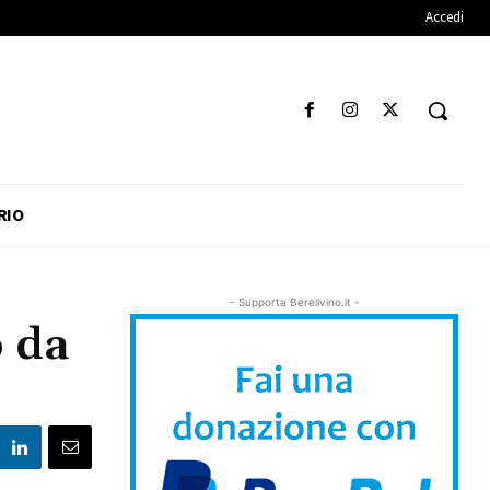
Accedi
RIO
- Supporta Bereilvino.it -
o da