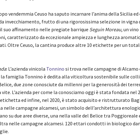
o vendemmia Ceuso ha saputo incarnare l’anima della Sicilia ed 
a invecchiamento, frutto di una rigorosissima selezione in vigna d
il suo affinamento nelle pregiate barrique
Seguin Moreau
, un vino
oni, caratterizzato da eccezionale ampiezza e lunghezza aromatic
tati. Oltre Ceuso, la cantina produce altre 10 etichette per un tota
nda
: L’azienda vinicola
Tonnino
si trova nelle campagne di Alcamo e
, la famiglia Tonnino è dedita alla viticoltura sostenibile sulle colli
elice, due zone conosciute da millenni per la generosità dei terren
 vite. L’azienda per come la conosciamo oggi è stata fondata nel 2
etichetta ed infine, nel 2020, è stato acquisito e ristrutturato Bag
a nelle campagne alcamesi, un simbolo dell’architettura enologica 
vano su due aree diverse, una nella valle del Belice tra Poggioreale
altra nelle campagne alcamesi. 120 ettari condotti in biologico dan
glie.