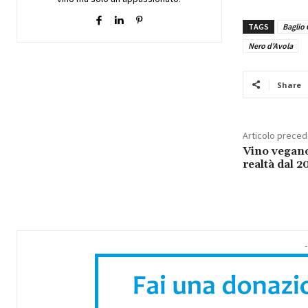
TAGS
Baglio
Nero d'Avola
Share
Articolo prece
Vino vegano
realtà dal 2
-