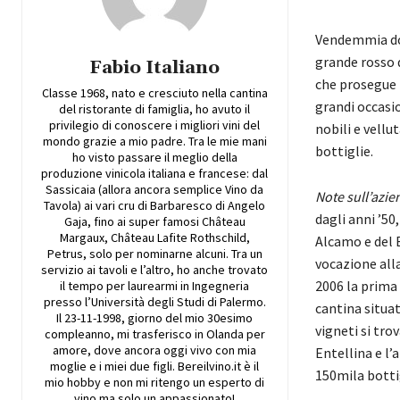
Vendemmia dop
grande rosso d
Fabio Italiano
che prosegue 
Classe 1968, nato e cresciuto nella cantina
grandi occasi
del ristorante di famiglia, ho avuto il
privilegio di conoscere i migliori vini del
nobili e vellu
mondo grazie a mio padre. Tra le mie mani
bottiglie.
ho visto passare il meglio della
produzione vinicola italiana e francese: dal
Sassicaia (allora ancora semplice Vino da
Note sull’azie
Tavola) ai vari cru di Barbaresco di Angelo
dagli anni ’50
Gaja, fino ai super famosi Château
Margaux, Château Lafite Rothschild,
Alcamo e del B
Petrus, solo per nominarne alcuni. Tra un
vocazione alla
servizio ai tavoli e l’altro, ho anche trovato
2006 la prima 
il tempo per laurearmi in Ingegneria
presso l’Università degli Studi di Palermo.
cantina situat
Il 23-11-1998, giorno del mio 30esimo
vigneti si tro
compleanno, mi trasferisco in Olanda per
amore, dove ancora oggi vivo con mia
Entellina e l’
moglie e i miei due figli. Bereilvino.it è il
150mila botti
mio hobby e non mi ritengo un esperto di
vino ma solo un appassionato!