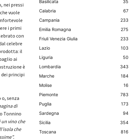
Basilicata
35
, nei pressi
Calabria
67
 che vuole
nfortevole
Campania
233
ere i primi
Emilia Romagna
275
lebrato con
Friuli Venezia Giulia
233
 dal celebre
Lazio
103
rodotta: il
Liguria
50
baglio ai
costruzione è
Lombardia
343
dei principi
Marche
184
Molise
16
Piemonte
783
 o, senza
Puglia
173
pagina di
io Tonnino
Sardegna
94
i un vino che
Sicilia
354
l’isola che
Toscana
816
ssime”.