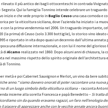
 rilevato il più antico dei bagli ottocenteschi in contrada Vivignato
 – Segesta. Qui la famiglia Tonnino intende celebrare un traguardo
o inizio e che vede proprio in
Baglio Ceuso
una casa comoda e co
orica per la viticoltura siciliana, dove l’azienda ha iniziato i a muov
4 e con la prima vendemmia nel 2006. Un traguardo importante, ce
20 (la prima) di Ceuso (solo 3.300 bottiglie), lo storico vino ideato
95 e riportato in vita dopo quasi un decennio dall’ultima annata p
epoca una diffusione internazionale, e con lui il nome del glorioso 
tà di
Alcamo
realizzato nel 1860. Dopo alcuni anni di chiusura, la 
ta nel massimo rispetto dello spirito originale dell’architettura e 
tà di Tonnino.
per metà e poi Cabernet Sauvignon e Merlot, un vino da bere subito
alche anno: “
siamo davvero onorati di poter raccontare una nuova 
rno di un luogo simbolo della viticoltura siciliana –
racconta Anton
zienda insieme alla sorella Francesca e papà Benedetto –
Si tratta d
 ricordiamo sin da quando eravamo ragazzi, un faro nell’enologia del
 il piacere di apprezzare anche con le vecchie annate ancora buoni