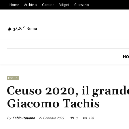
Home
Archivio
Cantine
Vitigni
Glossario
34.8
C
Roma
HO
FOCUS
Ceuso 2020, il grande
Giacomo Tachis
By
Fabio Italiano
22 Gennaio 2025
0
128