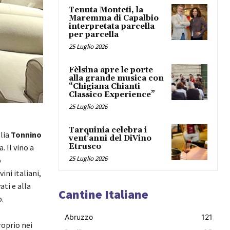
Tenuta Monteti, la
Maremma di Capalbio
interpretata parcella
per parcella
25 Luglio 2026
Fèlsina apre le porte
alla grande musica con
“Chigiana Chianti
Classico Experience”
25 Luglio 2026
Tarquinia celebra i
glia
Tonnino
vent’anni del DiVino
Etrusco
 Il vino a
25 Luglio 2026
o
ini italiani,
ti e alla
Cantine Italiane
.
Abruzzo
121
roprio nei