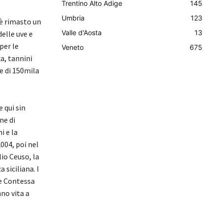
Trentino Alto Adige
145
Umbria
123
è rimasto un
Valle d'Aosta
13
elle uve e
 per le
Veneto
675
a, tannini
le di 150mila
 qui sin
ne di
i e la
004, poi nel
lio Ceuso, la
siciliana. I
 e Contessa
no vita a