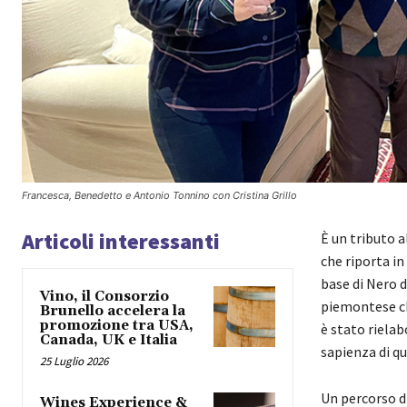
Francesca, Benedetto e Antonio Tonnino con Cristina Grillo
Articoli interessanti
È un tributo 
che riporta in
base di Nero 
Vino, il Consorzio
piemontese che
Brunello accelera la
promozione tra USA,
è stato rielab
Canada, UK e Italia
sapienza di qu
25 Luglio 2026
Un percorso di
Wines Experience &