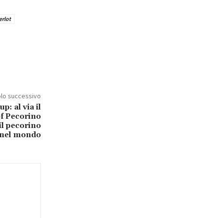
rlot
olo successivo
p: al via il
f Pecorino
il pecorino
nel mondo