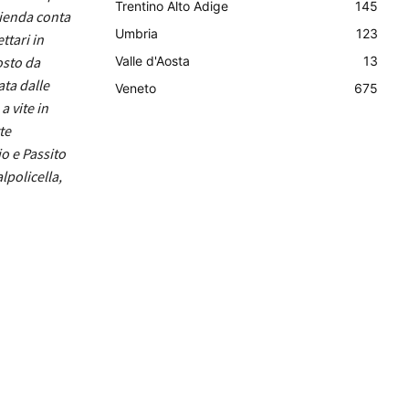
Trentino Alto Adige
145
zienda conta
Umbria
123
ttari in
osto da
Valle d'Aosta
13
ata dalle
Veneto
675
a vite in
te
o e Passito
lpolicella,