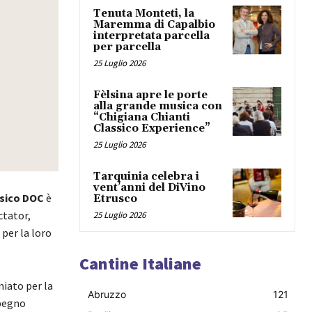
Tenuta Monteti, la
Maremma di Capalbio
interpretata parcella
per parcella
25 Luglio 2026
Fèlsina apre le porte
alla grande musica con
“Chigiana Chianti
Classico Experience”
25 Luglio 2026
Tarquinia celebra i
vent’anni del DiVino
ssico DOC
è
Etrusco
ctator,
25 Luglio 2026
 per la loro
Cantine Italiane
miato per la
Abruzzo
121
mpegno