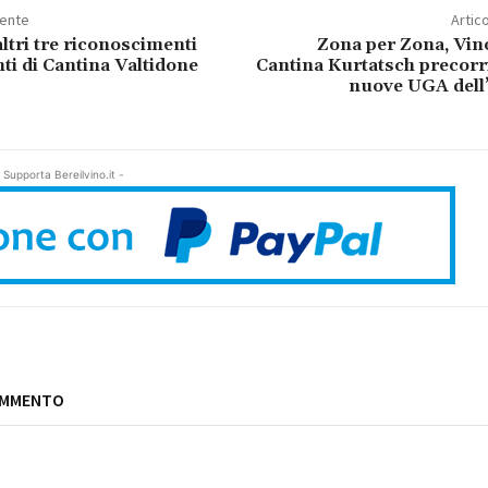
dente
Artic
ltri tre riconoscimenti
Zona per Zona, Vin
ti di Cantina Valtidone
Cantina Kurtatsch precorri
nuove UGA dell’
 Supporta Bereilvino.it -
OMMENTO