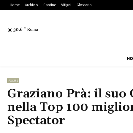
Home
Archivio
Cantine
Vitigni
Glossario
30.6
C
Roma
HO
FOCUS
Graziano Prà: il suo
nella Top 100 miglio
Spectator