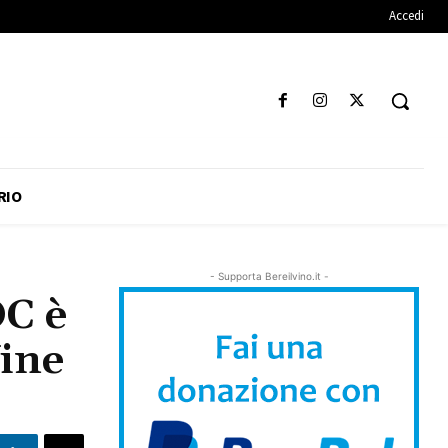
Accedi
RIO
- Supporta Bereilvino.it -
OC è
Wine