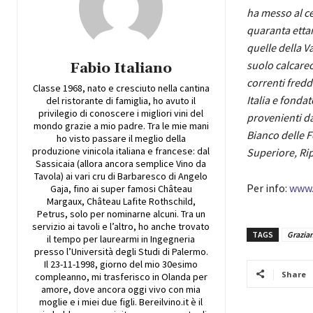
ha messo al ce
quaranta ettari
quelle della V
suolo calcareo
Fabio Italiano
correnti fredd
Classe 1968, nato e cresciuto nella cantina
Italia e fonda
del ristorante di famiglia, ho avuto il
privilegio di conoscere i migliori vini del
provenienti da
mondo grazie a mio padre. Tra le mie mani
Bianco delle Fo
ho visto passare il meglio della
produzione vinicola italiana e francese: dal
Superiore, Rip
Sassicaia (allora ancora semplice Vino da
Tavola) ai vari cru di Barbaresco di Angelo
Per info:
www.v
Gaja, fino ai super famosi Château
Margaux, Château Lafite Rothschild,
Petrus, solo per nominarne alcuni. Tra un
servizio ai tavoli e l’altro, ho anche trovato
TAGS
Grazia
il tempo per laurearmi in Ingegneria
presso l’Università degli Studi di Palermo.
Il 23-11-1998, giorno del mio 30esimo
Share
compleanno, mi trasferisco in Olanda per
amore, dove ancora oggi vivo con mia
moglie e i miei due figli. Bereilvino.it è il