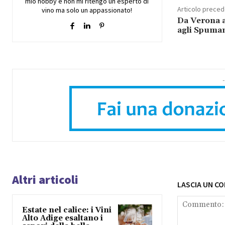
mio hobby e non mi ritengo un esperto di
Articolo prece
vino ma solo un appassionato!
Da Verona a
agli Spuman
-
Altri articoli
LASCIA UN C
Estate nel calice: i Vini
Alto Adige esaltano i