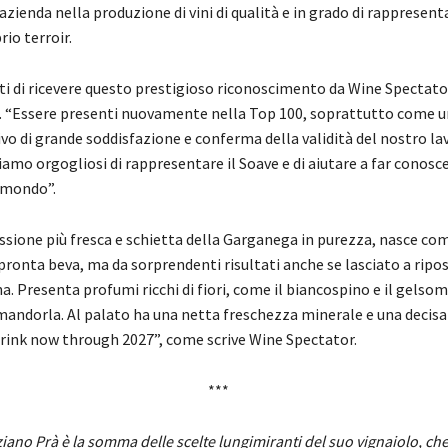
azienda nella produzione di vini di qualità e in grado di rappresent
rio terroir.
i di ricevere questo prestigioso riconoscimento da Wine Spectator
. “Essere presenti nuovamente nella Top 100, soprattutto come u
vo di grande soddisfazione e conferma della validità del nostro la
Siamo orgogliosi di rappresentare il Soave e di aiutare a far conosce
l mondo”.
essione più fresca e schietta della Garganega in purezza, nasce co
pronta beva, ma da sorprendenti risultati anche se lasciato a ripo
a. Presenta profumi ricchi di fiori, come il biancospino e il gelsomi
mandorla. Al palato ha una netta freschezza minerale e una decisa
rink now through 2027”, come scrive Wine Spectator.
***
iano Prà è la somma delle scelte lungimiranti del suo vignaiolo, c