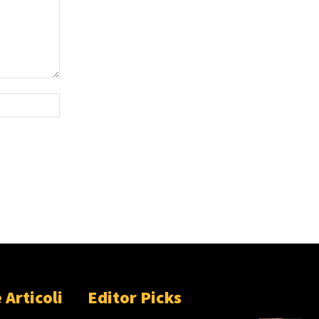
Sito
Web:
 Articoli
Editor Picks