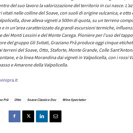
ntro del suo lavoro la valorizzazione del territorio in cui nasce. L’a
 vitati nelle colline del Soave, con suoli di origine vulcanica, e otto e
alpolicella, dove alleva vigneti a 500m di quota, su un terreno comp
 e in un’area caratterizzato da grandi escursioni termiche, influenz
e dei Monti Lessini e del Monte Carega. Pioniere per l’uso del tappo 
tore del gruppo Gli Svitati, Graziano Prà produce oggi cinque etichet
i terreni del Soave, Otto, Staforte, Monte Grande, Colle Sant’Antoni
ntane, e la linea Morandina dai vigneti in Valpolicella, con i rossi Va
asso e Amarone della Valpolicella.
inipra.it
no Prà
Otto
Soave Classico Doc
Wine Spectator