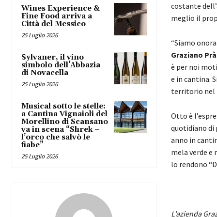
costante dell’
Wines Experience &
Fine Food arriva a
meglio il prop
Città del Messico
25 Luglio 2026
“Siamo onorat
Graziano Prà
Sylvaner, il vino
simbolo dell’Abbazia
è per noi moti
di Novacella
e in cantina. 
25 Luglio 2026
territorio ne
Musical sotto le stelle:
a Cantina Vignaioli del
Otto è l’espr
Morellino di Scansano
quotidiano di 
va in scena “Shrek –
l’orco che salvò le
anno in cantin
fiabe”
mela verde e 
25 Luglio 2026
lo rendono “D
L’azienda Graz