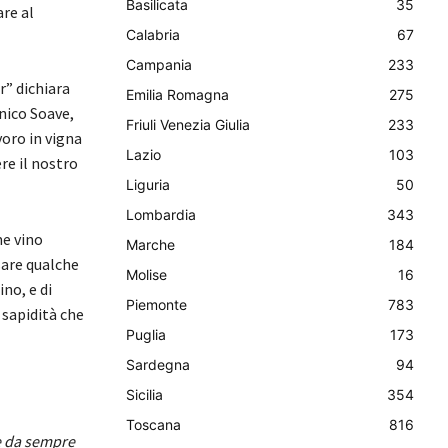
Basilicata
35
are al
Calabria
67
Campania
233
” dichiara
Emilia Romagna
275
nico Soave,
Friuli Venezia Giulia
233
voro in vigna
Lazio
103
re il nostro
Liguria
50
Lombardia
343
me vino
Marche
184
sare qualche
Molise
16
no, e di
Piemonte
783
 sapidità che
Puglia
173
Sardegna
94
Sicilia
354
Toscana
816
he da sempre