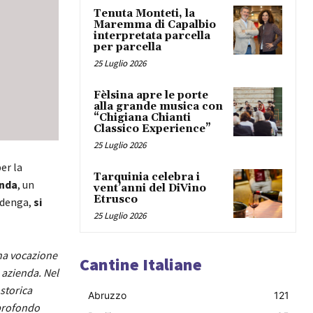
Tenuta Monteti, la
Maremma di Capalbio
interpretata parcella
per parcella
25 Luglio 2026
Fèlsina apre le porte
alla grande musica con
“Chigiana Chianti
Classico Experience”
25 Luglio 2026
er la
Tarquinia celebra i
enda
, un
vent’anni del DiVino
Etrusco
rdenga,
si
25 Luglio 2026
una vocazione
Cantine Italiane
 azienda. Nel
 storica
Abruzzo
121
 profondo