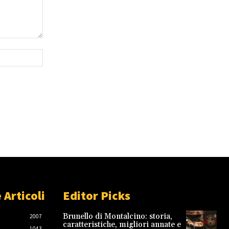
Sito
Web:
 Articoli
Editor Picks
Brunello di Montalcino: storia,
2007
caratteristiche, migliori annate e
1043