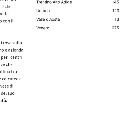
Trentino Alto Adige
145
ne che
Umbria
123
nella
Valle d'Aosta
13
 con il
Veneto
675
 trova sulla
no e azienda
per i centri
uve che
llina tra
e calcarea e
vese di
 del suo
ità.