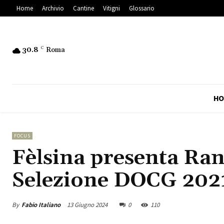
Home
Archivio
Cantine
Vitigni
Glossario
30.8
C
Roma
HO
FOCUS
Fèlsina presenta Ran
Selezione DOCG 202
By
Fabio Italiano
13 Giugno 2024
0
110