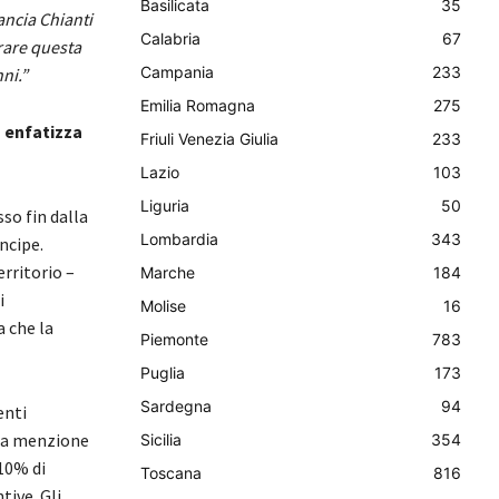
Basilicata
35
ancia Chianti
Calabria
67
rare questa
Campania
233
ni.”
Emilia Romagna
275
a enfatizza
Friuli Venezia Giulia
233
Lazio
103
Liguria
50
sso fin dalla
Lombardia
343
ncipe.
erritorio –
Marche
184
i
Molise
16
a che la
Piemonte
783
Puglia
173
Sardegna
94
enti
sta menzione
Sicilia
354
10% di
Toscana
816
tive. Gli