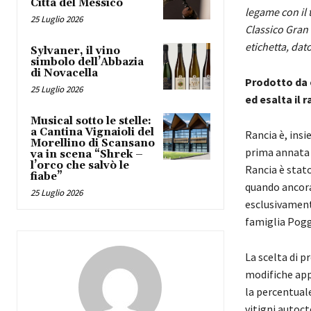
Città del Messico
legame con il 
25 Luglio 2026
Classico Gran
etichetta, dat
Sylvaner, il vino
simbolo dell’Abbazia
di Novacella
Prodotto da o
25 Luglio 2026
ed esalta il 
Musical sotto le stelle:
a Cantina Vignaioli del
Rancia è, insi
Morellino di Scansano
prima annata l
va in scena “Shrek –
l’orco che salvò le
Rancia è stato
fiabe”
quando ancora 
25 Luglio 2026
esclusivamente
famiglia Pogg
La scelta di p
modifiche app
la percentual
vitigni autoct