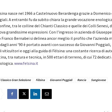
lsina nasce nel 1966 a Castelnuovo Berardenga grazie a Domenico e 
iali. A entrambi fu da subito chiara la grande vocazione enologica
onfine, tra le colline del Chianti Classico e quelle dei Colli Senesi, d
ova grandissime espressioni. Con l’ingresso in azienda di Giusepp
 Franco Bernabei si delinea ancor meglio il profilo che l’azienda
 dagli anni ’90 è portato avanti con successo da Giovanni Poggiali,
 viticultori e oggi alla guida di Fèlsina: una costante ricerca di aut
ina, tra natura e tecnica, in 500 ettari di terreno, di cui 72 dedicati 
ologica.
www.felsina.it
 Classico Gran Selezione
Fèlsina
Giovanni Poggiali
Rancia
Sangiovese