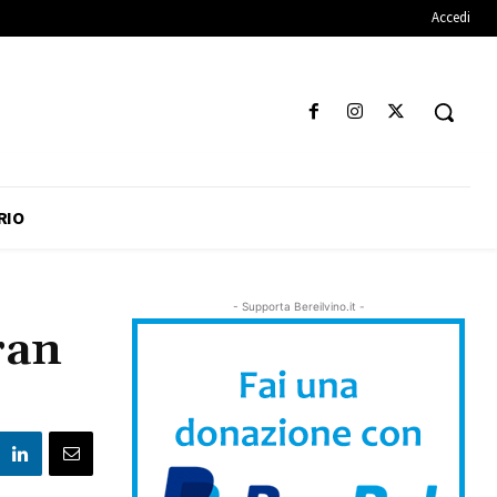
Accedi
RIO
- Supporta Bereilvino.it -
ran