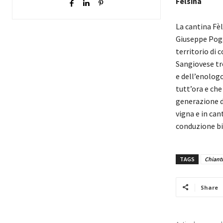
Fèlsina
La cantina Fè
Giuseppe Pogg
territorio di c
Sangiovese tr
e dell’enologo
tutt’ora e che
generazione di
vigna e in cant
conduzione bi
TAGS
Chianti
Share