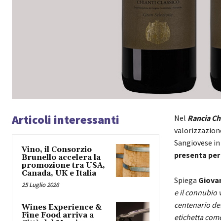
Articoli interessanti
Nel
Rancia Ch
valorizzazione
Sangiovese in
Vino, il Consorzio
presenta per
Brunello accelera la
promozione tra USA,
Canada, UK e Italia
Spiega
Giovan
25 Luglio 2026
e il connubio 
centenario del
Wines Experience &
Fine Food arriva a
etichetta come