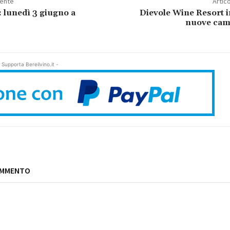
dente
Artic
 lunedì 3 giugno a
Dievole Wine Resort 
nuove came
 Supporta Bereilvino.it -
OMMENTO