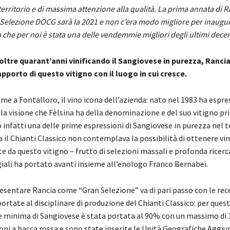
territorio e di massima attenzione alla qualità. La prima annata di R
 Selezione DOCG sarà la 2021 e non c’era modo migliore per inaugu
o che per noi è stata una delle vendemmie migliori degli ultimi decen
ltre quarant’anni vinificando il Sangiovese in purezza, Ranci
rapporto di questo vitigno con il luogo in cui cresce.
eme a Fontalloro, il vino icona dell’azienda: nato nel 1983 ha espre
a visione che Fèlsina ha della denominazione e del suo vitigno pri
 infatti una delle prime espressioni di Sangiovese in purezza nel t
il Chianti Classico non contemplava la possibilità di ottenere vin
 da questo vitigno – frutto di selezioni massali e profonda ricerc
iali ha portato avanti insieme all’enologo Franco Bernabei.
resentare Rancia come “Gran Selezione” va di pari passo con le rec
ortate al disciplinare di produzione del Chianti Classico: per que
e minima di Sangiovese è stata portata al 90% con un massimo di 
oni a bacca rossa e sono state inserite le Unità Geografiche Aggiun