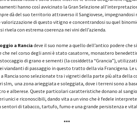
namenti hanno così avvicinato la Gran Selezione all’interpretazio
mpre dà del suo territorio attraverso il Sangiovese, impegnandosi 
 valorizzazione di questo vitigno e concentrandosi su quel binomio
 si rivela con estrema coerenza nei vini dell’azienda.
oggio a Rancia
deve il suo nome a quello dell’antico podere che si
 che nel corso degli anni è stato casatorre, monastero benedetti
 stoccaggio di grano e sementi (la cosiddetta “Grancia”), utilizzati 
dei viandanti di passaggio in questo tratto della via Francigena. Le 
a Rancia sono selezionate tra i vigneti della parte più alta della co
i slm, una zona arieggiata e soleggiata, dove i terreni sono a bas
stro e alberese. Queste particolari caratteristiche donano al sangio
ri unici e riconoscibili, dando vita a un vino che è fedele interprete
n sentori di tabacco, tartufo, fumo e una grande persistenza e vital
***