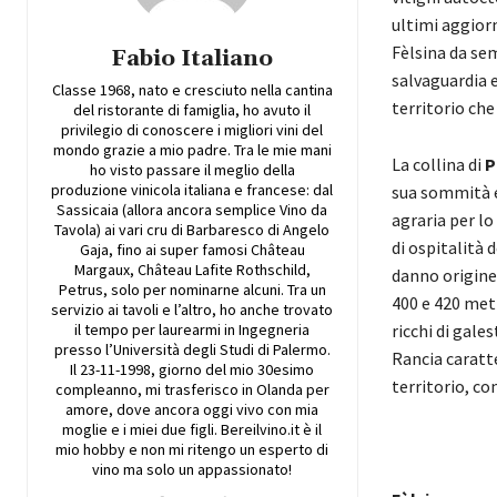
ultimi aggior
Fèlsina da se
Fabio Italiano
salvaguardia e
Classe 1968, nato e cresciuto nella cantina
territorio che
del ristorante di famiglia, ho avuto il
privilegio di conoscere i migliori vini del
mondo grazie a mio padre. Tra le mie mani
La collina di
P
ho visto passare il meglio della
produzione vinicola italiana e francese: dal
sua sommità e
Sassicaia (allora ancora semplice Vino da
agraria per lo
Tavola) ai vari cru di Barbaresco di Angelo
di ospitalità 
Gaja, fino ai super famosi Château
Margaux, Château Lafite Rothschild,
danno origine 
Petrus, solo per nominarne alcuni. Tra un
400 e 420 metr
servizio ai tavoli e l’altro, ho anche trovato
il tempo per laurearmi in Ingegneria
ricchi di gale
presso l’Università degli Studi di Palermo.
Rancia caratte
Il 23-11-1998, giorno del mio 30esimo
territorio, co
compleanno, mi trasferisco in Olanda per
amore, dove ancora oggi vivo con mia
moglie e i miei due figli. Bereilvino.it è il
mio hobby e non mi ritengo un esperto di
vino ma solo un appassionato!