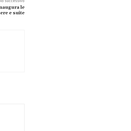
olo successivo
inaugura le
re e suite