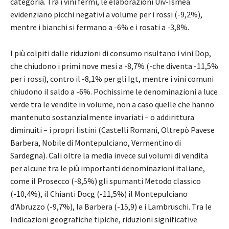
categoria. Tra i vini fermi, le elaborazioni Uiv-Ismea
evidenziano picchi negativi a volume per i rossi (-9,2%),
mentre i bianchi si fermano a -6% e i rosati a -3,8%.
I più colpiti dalle riduzioni di consumo risultano i vini Dop,
che chiudono i primi nove mesi a -8,7% (-che diventa -11,5%
per i rossi), contro il -8,1% per gli Igt, mentre i vini comuni
chiudono il saldo a -6%. Pochissime le denominazioni a luce
verde tra le vendite in volume, non a caso quelle che hanno
mantenuto sostanzialmente invariati – o addirittura
diminuiti – i propri listini (Castelli Romani, Oltrepò Pavese
Barbera, Nobile di Montepulciano, Vermentino di
Sardegna). Cali oltre la media invece sui volumi di vendita
per alcune tra le più importanti denominazioni italiane,
come il Prosecco (-8,5%) gli spumanti Metodo classico
(-10,4%), il Chianti Docg (-11,5%) il Montepulciano
d’Abruzzo (-9,7%), la Barbera (-15,9) e i Lambruschi. Tra le
Indicazioni geografiche tipiche, riduzioni significative