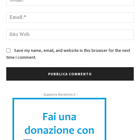
Ema
Sit
We
Save my name, email, and website in this browser for the next
time I comment.
- Supporta Bereilvino.it -