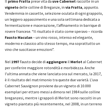
Il
primo Fratta
prese vita da
uve Cabernet
raccolte in un
vigneto
delle colline di Breganze, in
via Fratta
, appunto.
Vendemmia in cassette, selezione oculata di ogni grappolo,
un leggero appassimento e una sola settimana dedicata a
fermentazione e macerazione, l’affinamento in barrique di
rovere francese. “Il risultato è stato come speravo – ricorda
Fausto Maculan
– un vino rosso, intenso ed elegante,
moderno e classico allo stesso tempo, ma soprattutto un
vino che suscitasse emozioni”.
Nel
1997
Fausto decide di
aggiungere
il
Merlot
al Cabernet
per conferire maggiore rotondità e morbidezza. Anche
l’ultima annata che viene lanciata ora sul mercato, la 2017,
è il risultato del matrimonio tra queste due varietà. L’uva
Cabernet Sauvignon proviene da un vigneto di 10.000
esemplari per ettaro messi a dimora nel 1984 sulle colline
breganzesi, mentre i grappoli di Merlot sono raccolti in un
vigneto piantato più recentemente, nel 2008, in un terreno