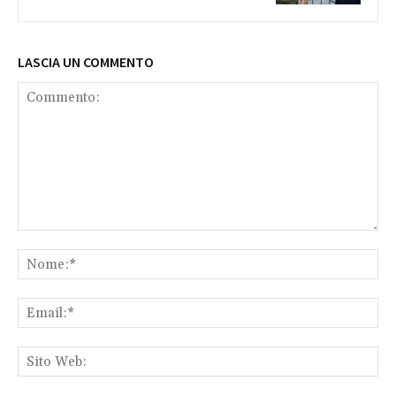
LASCIA UN COMMENTO
Commento:
No
Ema
Sit
We