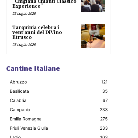
“Chigiana Chianti Classico
Experience”
25 Luglio 2026
Tarquinia celebra i
vent’anni del DiVino
Etrusco
25 Luglio 2026
Cantine Italiane
Abruzzo
121
Basilicata
35
Calabria
67
Campania
233
Emilia Romagna
275
Friuli Venezia Giulia
233
Lazio
103