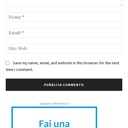
Commento:
No
Ema
Sit
We
Save my name, email, and website in this browser for the next
time I comment.
- Supporta Bereilvino.it -