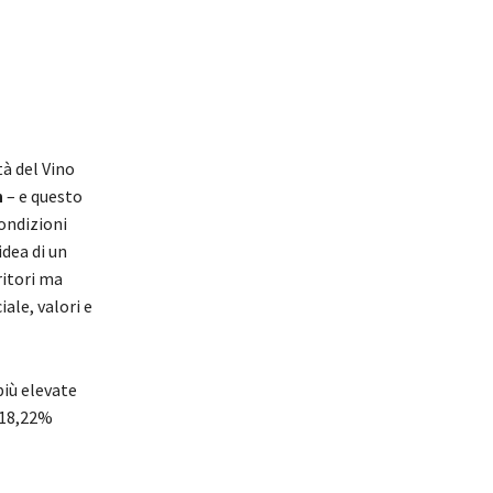
tà del Vino
n
– e questo
condizioni
idea di un
ritori ma
ale, valori e
più elevate
l 18,22%