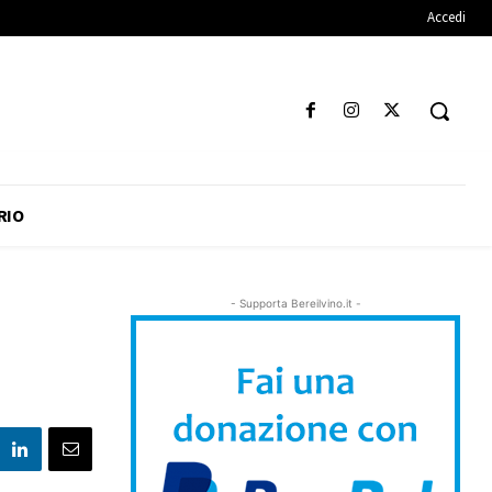
Accedi
RIO
- Supporta Bereilvino.it -
,