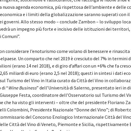
la nuova agenda economica, più rispettosa dell’ambiente e delle c
i economica e i limiti della globalizzazione saranno superati con il
dei governi. Allo stesso modo – conclude Zambon – lo sviluppo loca
vedrà un impegno più forte e incisivo delle istituzioni dei territori,
i Comuni”.
on considerare l’enoturismo come volano di benessere e rinascita d
Belpaese. Un comparto che nel 2019 è cresciuto del 7% in termini d
ilioni (erano 14 nel 2018), e di giro d’affari con un +6% che fa cresce
2,65 miliardi di euro (erano 2,5 nel 2018); questi in sintesi i dati ec
ul Turismo del Vino in Italia curato da Città del Vino in collabora
 di “
Wine Business
” dell’Università di Salerno, presentato ieri in 
Giuseppe Festa, coordinatore dell’Osservatorio sul Turismo del Vi
e che ha visto gli interventi – oltre che del presidente Floriano Z
elli Colombini, Presidente Nazionale “Donne del Vino”; di Roberto
ommissario del Concorso Enologico Internazionale Città del Vino;
elle Città del Vino di Veneto, Piemonte e Sicilia, rispettivament