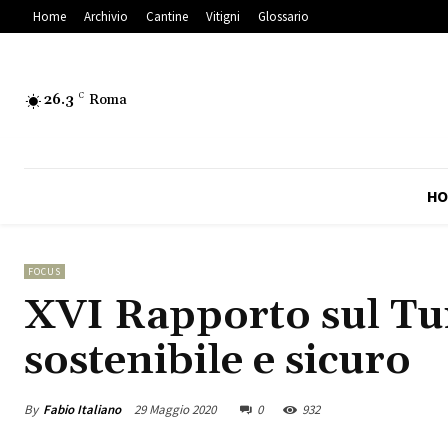
Home
Archivio
Cantine
Vitigni
Glossario
26.3
C
Roma
HO
FOCUS
XVI Rapporto sul Tu
sostenibile e sicuro
By
Fabio Italiano
29 Maggio 2020
0
932