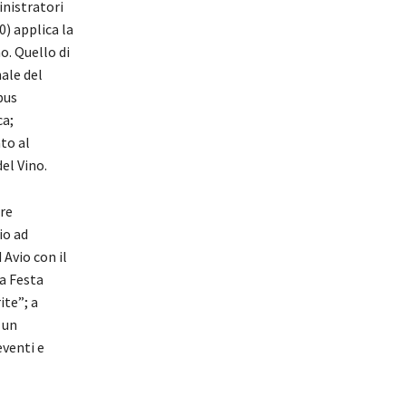
inistratori
0) applica la
o. Quello di
nale del
bus
ca;
ato al
el Vino.
re
io ad
 Avio con il
la Festa
ite”; a
 un
 eventi e