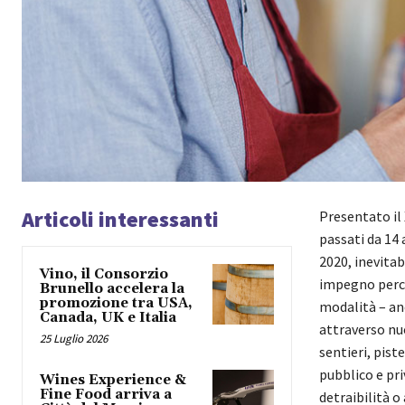
Articoli interessanti
Presentato il 
passati da 14 a
2020, inevitab
Vino, il Consorzio
impegno perch
Brunello accelera la
promozione tra USA,
modalità – a
Canada, UK e Italia
attraverso nuov
25 Luglio 2026
sentieri, pist
pubblico e pri
Wines Experience &
Fine Food arriva a
detraibilità o