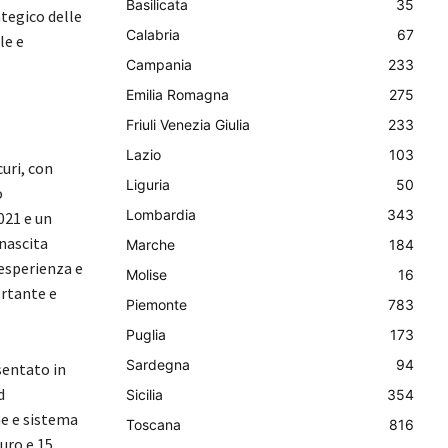
Basilicata
35
ategico delle
Calabria
67
le e
Campania
233
Emilia Romagna
275
Friuli Venezia Giulia
233
Lazio
103
curi, con
Liguria
50
o
Lombardia
343
021 e un
inascita
Marche
184
’esperienza e
Molise
16
ortante e
Piemonte
783
Puglia
173
Sardegna
94
sentato in
d
Sicilia
354
ne e sistema
Toscana
816
euro e 15