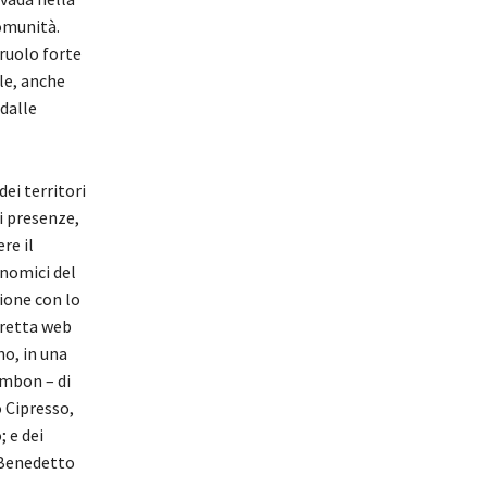
omunità.
 ruolo forte
le, anche
 dalle
ei territori
i presenze,
re il
onomici del
zione con lo
diretta web
no, in una
ambon – di
 Cipresso,
 e dei
e Benedetto