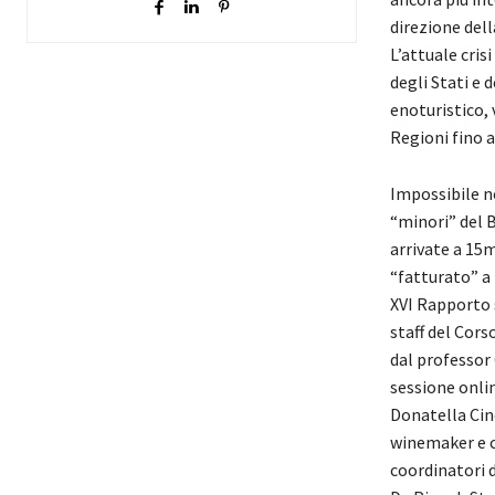
direzione del
L’attuale cris
degli Stati e 
enoturistico, 
Regioni fino a
Impossibile n
“minori” del 
arrivate a 15m
“fatturato” a 
XVI Rapporto s
staff del Corso
dal professor 
sessione onlin
Donatella Cin
winemaker e c
coordinatori d