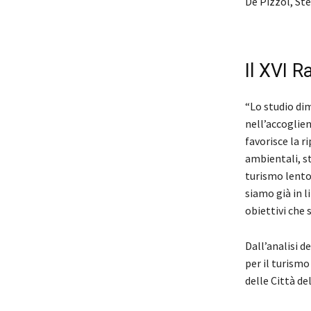
De Pizzol, St
Il XVI R
“Lo studio dim
nell’accoglie
favorisce la r
ambientali, st
turismo lento,
siamo già in 
obiettivi che
Dall’analisi 
per il turismo
delle Città del