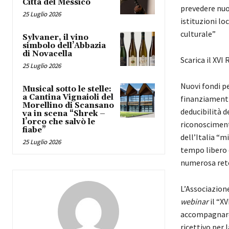
Città del Messico
prevedere nuov
25 Luglio 2026
istituzioni lo
culturale”
Sylvaner, il vino
simbolo dell’Abbazia
di Novacella
Scarica il XVI
25 Luglio 2026
Nuovi fondi per
Musical sotto le stelle:
a Cantina Vignaioli del
finanziamenti 
Morellino di Scansano
deducibilità d
va in scena “Shrek –
l’orco che salvò le
riconoscimento
fiabe”
dell’Italia “m
25 Luglio 2026
tempo libero d
numerosa ret
L’Associazione
webinar
il “XV
accompagnare 
ricettivo per 