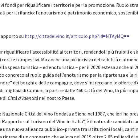
i fondi per riqualificare i territori e per la promozione. Ruolo str
cali per il rilancio: l’enoturismo è patrimonio economico, sostenibi
 Rapporto su
http://cittadelvino.it/articolo.php?id=NTAyMQ==
 riqualificare l’accessibilità ai territori, rendendoli più fruibili e si
certi e tempestivi. Ma anche una più incisiva detraibilità o almen
ella spesa turistica – ed enoturistica – per il 2020 estesa anche al 2
 concreto al ruolo guida dell’enoturismo per la ripartenza e la r
inore” dei borghi e delle campagne, dove s’intrecciano le offerte d
i migliaia di Comuni, a partire dalle 460 Città del Vino, la più imp
e di
Città d’Identità
nel nostro Paese.
 Nazionale Città del Vino fondata a Siena nel 1987, che ieri ha pre
I Rapporto sul Turismo del Vino in Italia”, è il naturale candidato a
una nuova alleanza pubblico-privata tra istituzioni locali, canti
la ripresa di un comparto che valeva nel 2019 oltre 2,65 miliardi di 