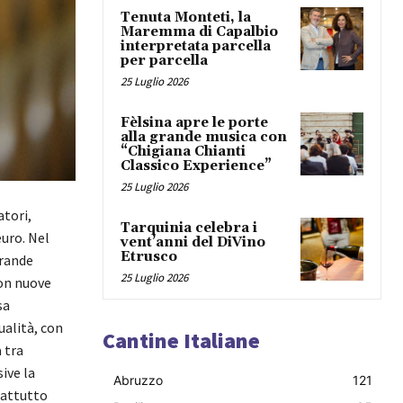
Tenuta Monteti, la
Maremma di Capalbio
interpretata parcella
per parcella
25 Luglio 2026
Fèlsina apre le porte
alla grande musica con
“Chigiana Chianti
Classico Experience”
25 Luglio 2026
atori,
Tarquinia celebra i
euro. Nel
vent’anni del DiVino
Etrusco
grande
25 Luglio 2026
con nuove
sa
qualità, con
Cantine Italiane
 tra
ive la
Abruzzo
121
rattutto