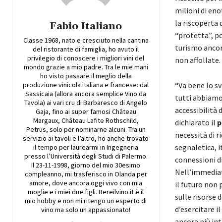
milioni di eno
la riscoperta 
Fabio Italiano
“protetta”, po
Classe 1968, nato e cresciuto nella cantina
turismo ancora
del ristorante di famiglia, ho avuto il
privilegio di conoscere i migliori vini del
non affollate.
mondo grazie a mio padre. Tra le mie mani
ho visto passare il meglio della
produzione vinicola italiana e francese: dal
“Va bene lo sv
Sassicaia (allora ancora semplice Vino da
tutti abbiamo
Tavola) ai vari cru di Barbaresco di Angelo
accessibilità d
Gaja, fino ai super famosi Château
Margaux, Château Lafite Rothschild,
dichiarato il
p
Petrus, solo per nominarne alcuni. Tra un
necessità di ri
servizio ai tavoli e l’altro, ho anche trovato
segnaletica, i
il tempo per laurearmi in Ingegneria
presso l’Università degli Studi di Palermo.
connessioni di
Il 23-11-1998, giorno del mio 30esimo
Nell’immediat
compleanno, mi trasferisco in Olanda per
amore, dove ancora oggi vivo con mia
il futuro non 
moglie e i miei due figli. Bereilvino.it è il
sulle risorse 
mio hobby e non mi ritengo un esperto di
d’esercitare i
vino ma solo un appassionato!
ancora più int