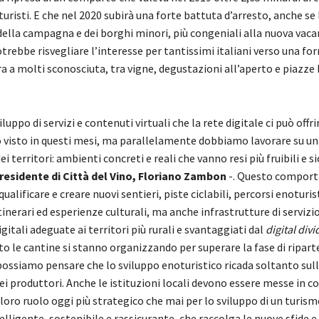
turisti. E che nel 2020 subirà una forte battuta d’arresto, anche se
della campagna e dei borghi minori, più congeniali alla nuova vac
trebbe risvegliare l’interesse per tantissimi italiani verso una fo
 a molti sconosciuta, tra vigne, degustazioni all’aperto e piazze 
iluppo di servizi e contenuti virtuali che la rete digitale ci può offr
 visto in questi mesi, ma parallelamente dobbiamo lavorare su u
ei territori: ambienti concreti e reali che vanno resi più fruibili e si
residente
di Città del Vino,
Floriano Zambon
-. Questo comport
qualificare e creare nuovi sentieri, piste ciclabili, percorsi enoturist
tinerari ed esperienze culturali, ma anche infrastrutture di servizio
gitali adeguate ai territori più rurali e svantaggiati dal
digital divi
o le cantine si stanno organizzando per superare la fase di ripar
possiamo pensare che lo sviluppo enoturistico ricada soltanto sull
dei produttori. Anche le istituzioni locali devono essere messe in c
l loro ruolo oggi più strategico che mai per lo sviluppo di un turism
elligente, sostenibile e rassicurante, che raccolga le nuove sfide e