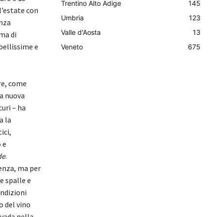
Trentino Alto Adige
145
 l’estate con
Umbria
123
anza
Valle d'Aosta
13
rma di
bellissime e
Veneto
675
ire, come
na nuova
curi – ha
a la
ici,
 e
de
.
tenza, ma per
e spalle e
ondizioni
o del vino
 vada nella