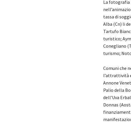
La fotografia 
nell’animazion
tassa di soggi
Alba (Cn) li d
Tartufo Bianco 
turistico; Aym
Conegliano (Tv
turismo; Noto 
Comuni che ne
l’attrattività
Annone Veneto 
Palio della Bo
dell’Uva Erbal
Donnas (Aosta) 
finanziamento
manifestazioni