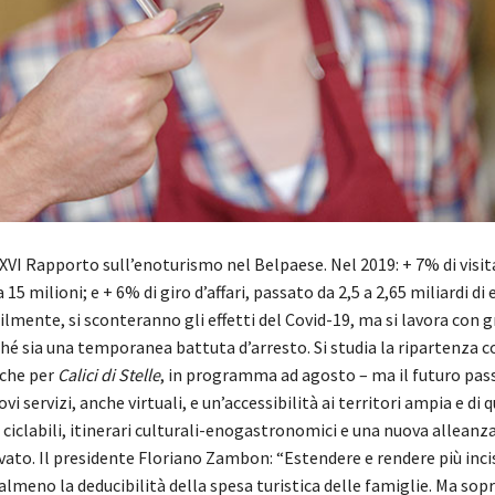
XVI Rapporto sull’enoturismo nel Belpaese. Nel 2019: + 7% di visit
 15 milioni; e + 6% di giro d’affari, passato da 2,5 a 2,65 miliardi di 
ilmente, si sconteranno gli effetti del Covid-19, ma si lavora con 
é sia una temporanea battuta d’arresto. Si studia la ripartenza 
nche per
Calici di Stelle
, in programma ad agosto – ma il futuro pas
i servizi, anche virtuali, e un’accessibilità ai territori ampia e di 
e ciclabili, itinerari culturali-enogastronomici e una nuova alleanza
vato. Il presidente Floriano Zambon: “Estendere e rendere più incis
 almeno la deducibilità della spesa turistica delle famiglie. Ma sop