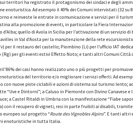
sui territori ha registrato il protagonismo dei sindaci e degli amm
e enoturistica. Ad esempio il 40% dei Comuni intervistati (32 su 8
orno e reinveste le entrate in comunicazione e servizi per il turism
estina alla promozione di eventi, in particolare la Fiera Internazio
d’Alba; quello di Avola in Sicilia per l’attivazione di un servizio di 
avilles in Val d’Aosta per la manutenzione della rete escursionisti
) per il restauro del castello; Piombino (Li) per l’ufficio IAT dedic
(Rg) per gli eventi estivi Effetto Noto; e tanti altri Comuni Città d
ll’86% dei casi hanno realizzato uno o più progetti per promuove
 enoturistica del territorio e/o migliorare i servizi offerti. Ad esemp
con nuove piste ciclabili e azioni di sistema sul turismo lento; ad
tte “Uve e Dintorni”; a Caluso in Piemonte con Divino Canavese e 
uce; a Castel Ritaldi in Umbria con la manifestazione “Fiabe sapor
con il recupero di vigneti, resi in parte fruibili ai disabili, tramite
 europeo sul progetto “
Route des Vignobles Alpins
”. E tanti altri
 enoturistiche in tutta Italia.