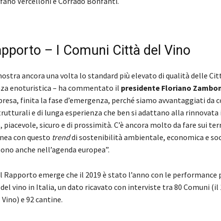
efano Vercelloni e Corrado Bonfanti.
apporto – I Comuni Città del Vino
ostra ancora una volta lo standard più elevato di qualità delle Cit
nza enoturistica – ha commentato il
presidente Floriano Zambo
ipresa, finita la fase d’emergenza, perché siamo avvantaggiati da 
rutturali e di lunga esperienza che ben si adattano alla rinnovata 
 piacevole, sicuro e di prossimità. C’è ancora molto da fare sui ter
linea con questo
trend
di sostenibilità ambientale, economica e soci
 sono anche nell’agenda europea”.
del Rapporto emerge che il 2019 è stato l’anno con le performance 
 del vino in Italia, un dato ricavato con interviste tra 80 Comuni (i
 Vino) e 92 cantine.