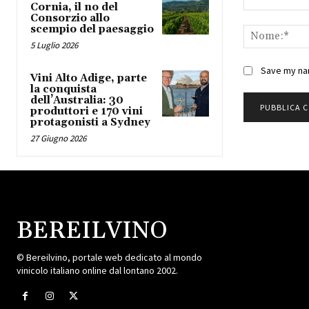
Cornia, il no del
Commento:
Consorzio allo
scempio del paesaggio
5 Luglio 2026
Save my nam
Vini Alto Adige, parte
la conquista
dell’Australia: 30
produttori e 170 vini
protagonisti a Sydney
27 Giugno 2026
BEREILVINO
© Bereilvino, portale web dedicato al mondo
vinicolo italiano online dal lontano 2002.