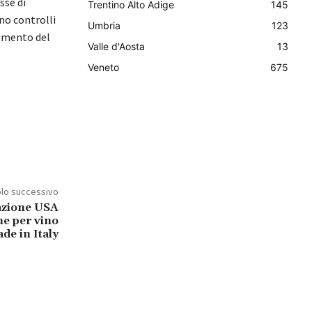
sse di
Trentino Alto Adige
145
no controlli
Umbria
123
erimento del
Valle d'Aosta
13
Veneto
675
olo successivo
azione USA
ne per vino
de in Italy