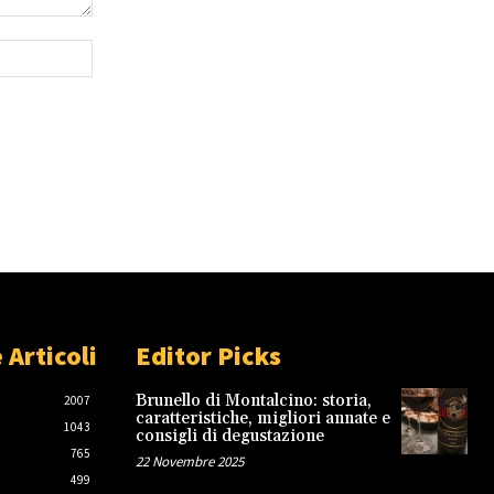
Sito
Web:
 Articoli
Editor Picks
Brunello di Montalcino: storia,
2007
caratteristiche, migliori annate e
1043
consigli di degustazione
765
22 Novembre 2025
499