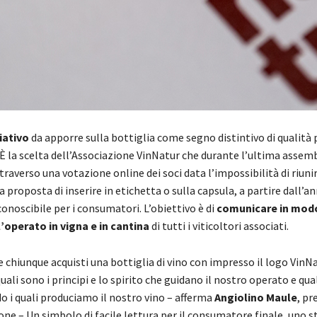
iativo
da apporre sulla bottiglia come segno distintivo di qualità p
È la scelta dell’Associazione VinNatur che durante l’ultima assem
raverso una votazione online dei soci data l’impossibilità di riunir
a proposta di inserire in etichetta o sulla capsula, a partire dall’a
onoscibile per i consumatori. L’obiettivo è di
comunicare in modo
’operato in vigna e in cantina
di tutti i viticoltori associati.
chiunque acquisti una bottiglia di vino con impresso il logo VinNa
quali sono i principi e lo spirito che guidano il nostro operato e qual
o i quali produciamo il nostro vino – afferma
Angiolino Maule
, pr
one – Un simbolo di facile lettura per il consumatore finale, uno 