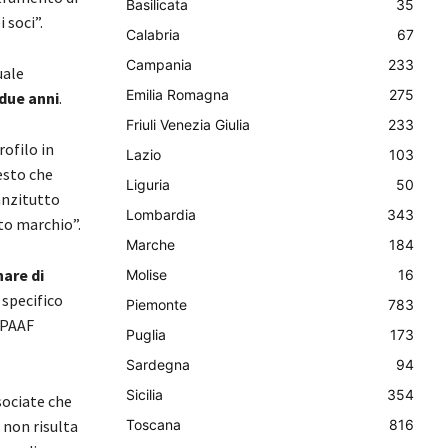
Basilicata
35
 soci”.
Calabria
67
Campania
233
uale
Emilia Romagna
275
due anni
.
Friuli Venezia Giulia
233
rofilo in
Lazio
103
esto che
Liguria
50
anzitutto
Lombardia
343
to marchio”.
Marche
184
nare di
Molise
16
 specifico
Piemonte
783
MIPAAF
Puglia
173
Sardegna
94
Sicilia
354
sociate che
 non risulta
Toscana
816