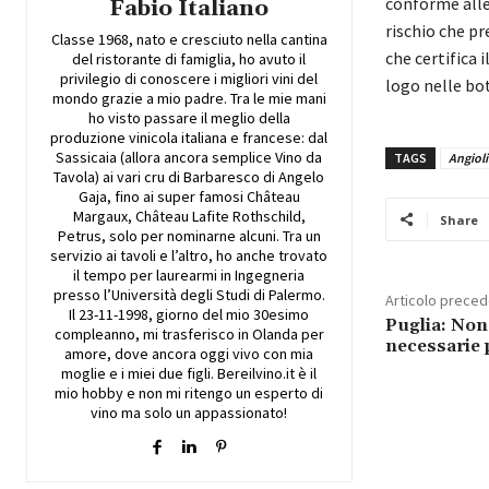
conforme alle 
Fabio Italiano
rischio che pr
Classe 1968, nato e cresciuto nella cantina
che certifica 
del ristorante di famiglia, ho avuto il
privilegio di conoscere i migliori vini del
logo nelle bot
mondo grazie a mio padre. Tra le mie mani
ho visto passare il meglio della
produzione vinicola italiana e francese: dal
Sassicaia (allora ancora semplice Vino da
TAGS
Angiol
Tavola) ai vari cru di Barbaresco di Angelo
Gaja, fino ai super famosi Château
Margaux, Château Lafite Rothschild,
Share
Petrus, solo per nominarne alcuni. Tra un
servizio ai tavoli e l’altro, ho anche trovato
il tempo per laurearmi in Ingegneria
presso l’Università degli Studi di Palermo.
Articolo prece
Il 23-11-1998, giorno del mio 30esimo
Puglia: Non 
compleanno, mi trasferisco in Olanda per
necessarie p
amore, dove ancora oggi vivo con mia
moglie e i miei due figli. Bereilvino.it è il
mio hobby e non mi ritengo un esperto di
vino ma solo un appassionato!