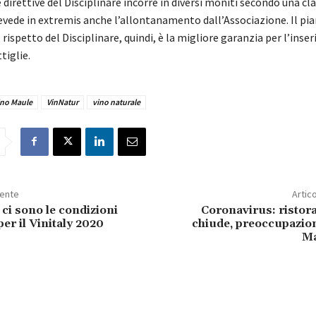
direttive del Disciplinare incorre in diversi moniti secondo una cla
evede in extremis anche l’allontanamento dall’Associazione. Il pia
il rispetto del Disciplinare, quindi, è la migliore garanzia per l’ins
tiglie.
ino Maule
VinNatur
vino naturale
dente
Artic
ci sono le condizioni
Coronavirus: ristor
er il Vinitaly 2020
chiude, preoccupazio
Ma