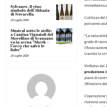
immediatezza 
Sylvaner, il vino
simbolo dell’Abbazia
di Novacella
L’utilizzo de
25 Luglio 2026
potranno usufr
Musical sotto le stelle:
a Cantina Vignaioli del
“La naturalità
Morellino di Scansano
grado di racco
va in scena “Shrek –
l’orco che salvò le
l’Associazion
fiabe”
tramite lo str
25 Luglio 2026
VinNatur dal 2
produzione
d
piano di contr
(Ministero del
L’operazione s
ricevono una o