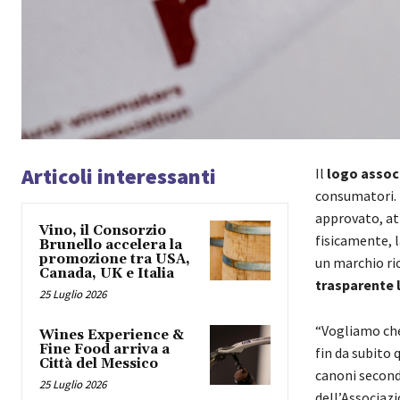
Articoli interessanti
Il
logo assoc
consumatori. 
approvato, att
Vino, il Consorzio
fisicamente, l
Brunello accelera la
promozione tra USA,
un marchio ric
Canada, UK e Italia
trasparente l
25 Luglio 2026
“Vogliamo che 
Wines Experience &
Fine Food arriva a
fin da subito 
Città del Messico
canoni second
25 Luglio 2026
dell’Associazi