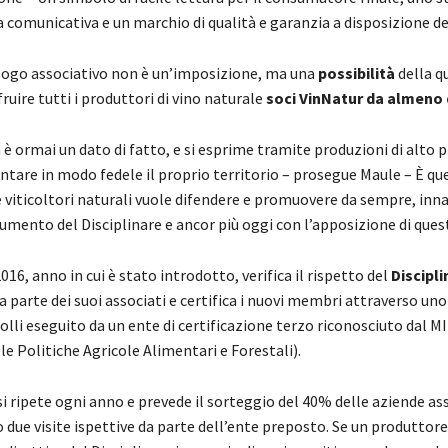
comunicativa e un marchio di qualità e garanzia a disposizione dei
l logo associativo non è un’imposizione, ma una
possibilità
della q
uire tutti i produttori di vino naturale
soci VinNatur da almeno 
 è ormai un dato di fatto, e si esprime tramite produzioni di alto p
ntare in modo fedele il proprio territorio – prosegue Maule – È qu
e viticoltori naturali vuole difendere e promuovere da sempre, inn
umento del Disciplinare e ancor più oggi con l’apposizione di ques
016, anno in cui è stato introdotto, verifica il rispetto del
Discipli
a parte dei suoi associati e certifica i nuovi membri attraverso uno
olli eseguito da un ente di certificazione terzo riconosciuto dal 
le Politiche Agricole Alimentari e Forestali).
i ripete ogni anno e prevede il sorteggio del 40% delle aziende as
 due visite ispettive da parte dell’ente preposto. Se un produttore