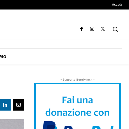
Accedi
RIO
- Supporta Bereilvino.it -