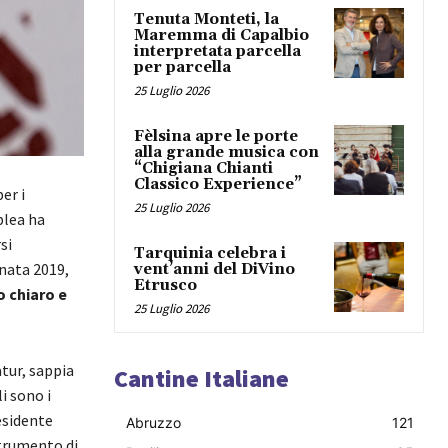
Tenuta Monteti, la
Maremma di Capalbio
interpretata parcella
per parcella
25 Luglio 2026
Fèlsina apre le porte
alla grande musica con
“Chigiana Chianti
Classico Experience”
er i
25 Luglio 2026
blea ha
si
Tarquinia celebra i
nnata 2019,
vent’anni del DiVino
Etrusco
 chiaro e
25 Luglio 2026
tur, sappia
Cantine Italiane
i sono i
esidente
Abruzzo
121
strumento di