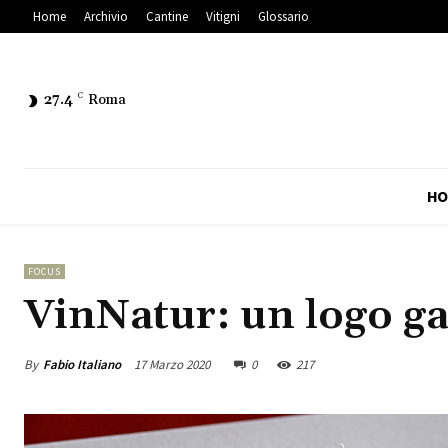
Home
Archivio
Cantine
Vitigni
Glossario
27.4
C
Roma
HO
FOCUS
VinNatur: un logo ga
By
Fabio Italiano
17 Marzo 2020
0
217