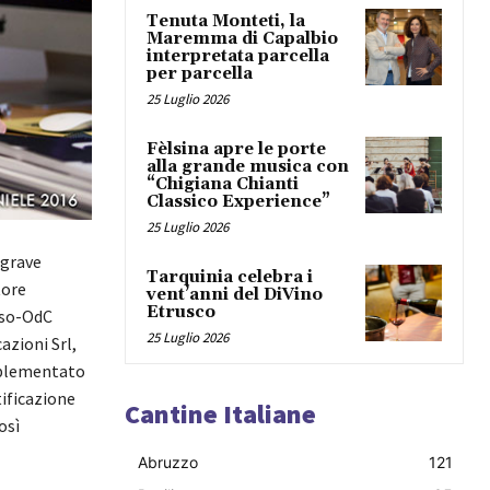
Tenuta Monteti, la
Maremma di Capalbio
interpretata parcella
per parcella
25 Luglio 2026
Fèlsina apre le porte
alla grande musica con
“Chigiana Chianti
Classico Experience”
25 Luglio 2026
 grave
Tarquinia celebra i
tore
vent’anni del DiVino
Etrusco
Asso-OdC
25 Luglio 2026
azioni Srl,
implementato
tificazione
Cantine Italiane
osì
Abruzzo
121