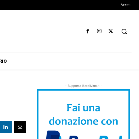
Accedi
RIO
- Supporta Bereilvino.it -