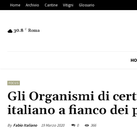
Home
Archivio
Cantine
Vitigni
Glossario
30.8
C
Roma
HO
FOCUS
Gli Organismi di cert
italiano a fianco dei
By
Fabio Italiano
19 Marzo 2020
0
366