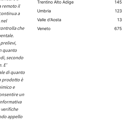
Trentino Alto Adige
145
a remoto il
Umbria
123
 continua a
Valle d'Aosta
13
 nel
controlla che
Veneto
675
mentale.
prelievi,
in quanto
ndi, secondo
. E’
ale di quanto
o prodotto è
himico e
consentire un
informativa
 verifiche
endo appello