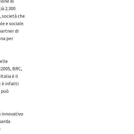
zione di
ià 2.300
, società che
e e sociale.
partner di
ana per
elle
22005, BRC,
talia è il
 è infatti
e può
n innovativo
guarda
e