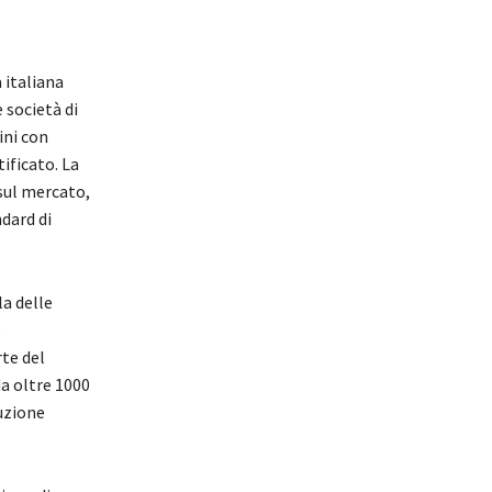
à italiana
 società di
ini con
tificato. La
 sul mercato,
dard di
a delle
e
rte del
da oltre 1000
duzione