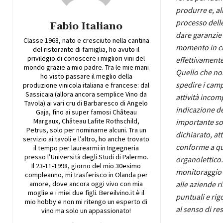
produrre e, al
processo delle 
Fabio Italiano
dare garanzie 
Classe 1968, nato e cresciuto nella cantina
momento in cui
del ristorante di famiglia, ho avuto il
privilegio di conoscere i migliori vini del
effettivamente
mondo grazie a mio padre. Tra le mie mani
Quello che non
ho visto passare il meglio della
spedire i camp
produzione vinicola italiana e francese: dal
Sassicaia (allora ancora semplice Vino da
attività incom
Tavola) ai vari cru di Barbaresco di Angelo
indicazione de
Gaja, fino ai super famosi Château
Margaux, Château Lafite Rothschild,
importante sot
Petrus, solo per nominarne alcuni. Tra un
dichiarato, at
servizio ai tavoli e l’altro, ho anche trovato
conforme a qua
il tempo per laurearmi in Ingegneria
presso l’Università degli Studi di Palermo.
organolettico.
Il 23-11-1998, giorno del mio 30esimo
monitoraggio c
compleanno, mi trasferisco in Olanda per
amore, dove ancora oggi vivo con mia
alle aziende r
moglie e i miei due figli. Bereilvino.it è il
puntuali e rig
mio hobby e non mi ritengo un esperto di
al senso di re
vino ma solo un appassionato!