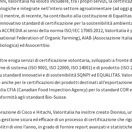
ni, Valoritalia ha voluto includere, tra i propri servizi, la certifica
ologiche e integrate nell’intero settore agroalimentare (ad oggi g
i) mentre, di recente, ha contribuito alla costituzione di Equalitas
novativo standard di certificazione per la sostenibilità ambiental
 ACCREDIA ai sensi della norma ISO/IEC 17065:2012, Valoritalia è 
ational Federation of Organic Farming), AIAB (Associazione Itali
Biologica) ed Assocertbio.
ltre eroga servizi di certificazione volontaria, sviluppati a fronte d
me di sistema (ISO 9001, ISO 22000, ISO 14001) e di prodotto (ISO 
u standard innovativi e di sostenibilità SQNPI ed EQUALITAS. Valori
 anche per le certificazioni dei prodotti destinati all’esportazione:
alla CFIA (Canadian Food Inspection Agency) per lo standard COR 
nformità agli standard Bio-Suisse.
razione di Cisco e Hitachi, Valoritalia ha inoltre creato Dioniso, u
 gestione sicura ed efficace di un processo di certificazione che ri
litri di vino l’anno, in grado di fornire report avanzati e statistich