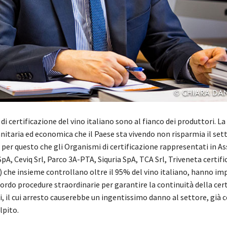
di certificazione del vino italiano sono al fianco dei produttori. La
itaria ed economica che il Paese sta vivendo non risparmia il set
E’ per questo che gli Organismi di certificazione rappresentati in 
pA, Ceviq Srl, Parco 3A-PTA, Siquria SpA, TCA Srl, Triveneta certific
rl) che insieme controllano oltre il 95% del vino italiano, hanno 
rdo procedure straordinarie per garantire la continuità della cer
ani, il cui arresto causerebbe un ingentissimo danno al settore, già c
pito.