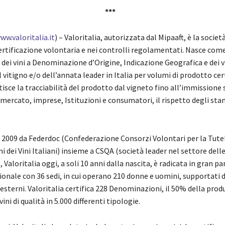
***
ww.valoritalia.it
) – Valoritalia, autorizzata dal Mipaaft, è la societ
ertificazione volontaria e nei controlli regolamentati. Nasce come
 dei vini a Denominazione d’Origine, Indicazione Geografica e dei v
l vitigno e/o dell’annata leader in Italia per volumi di prodotto cer
isce la tracciabilità del prodotto dal vigneto fino all’immissione
mercato, imprese, Istituzioni e consumatori, il rispetto degli stan
l 2009 da Federdoc (Confederazione Consorzi Volontari per la Tutel
dei Vini Italiani) insieme a CSQA (società leader nel settore dell
, Valoritalia oggi, a soli 10 anni dalla nascita, è radicata in gran pa
ionale con 36 sedi, in cui operano 210 donne e uomini, supportati 
esterni. Valoritalia certifica 228 Denominazioni, il 50% della pro
ini di qualità in 5.000 differenti tipologie.