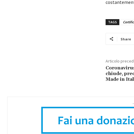
costantement
TAGS
Certifi
Share
Articolo prece
Coronavirus
chiude, pre
Made in Ita
-