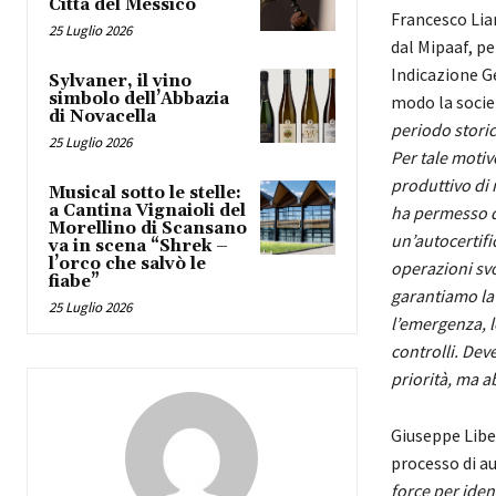
Città del Messico
Francesco Lian
25 Luglio 2026
dal Mipaaf, pe
Indicazione Ge
Sylvaner, il vino
simbolo dell’Abbazia
modo la societ
di Novacella
periodo storic
25 Luglio 2026
Per tale moti
produttivo di n
Musical sotto le stelle:
a Cantina Vignaioli del
ha permesso d
Morellino di Scansano
un’autocertifi
va in scena “Shrek –
l’orco che salvò le
operazioni svol
fiabe”
garantiamo la 
25 Luglio 2026
l’emergenza, l
controlli. Deve
priorità, ma ab
Giuseppe Liber
processo di au
force per iden