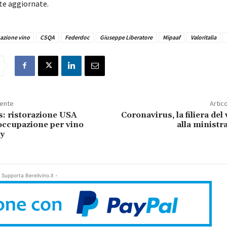
e aggiornate.
cazione vino
CSQA
Federdoc
Giuseppe Liberatore
Mipaaf
Valoritalia
dente
Artic
: ristorazione USA
Coronavirus, la filiera del
occupazione per vino
alla ministr
ly
 Supporta Bereilvino.it -