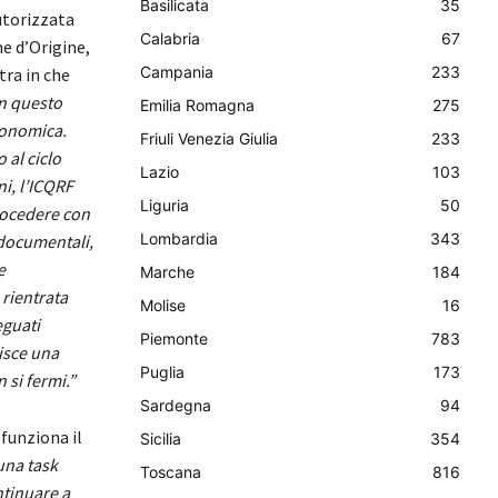
Basilicata
35
autorizzata
Calabria
67
ne d’Origine,
Campania
233
tra in che
n questo
Emilia Romagna
275
economica.
Friuli Venezia Giulia
233
al ciclo
Lazio
103
ni, l’ICQRF
Liguria
50
rocedere con
Lombardia
343
 documentali,
e
Marche
184
 rientrata
Molise
16
eguati
Piemonte
783
uisce una
Puglia
173
 si fermi.”
Sardegna
94
 funziona il
Sicilia
354
una task
Toscana
816
ntinuare a