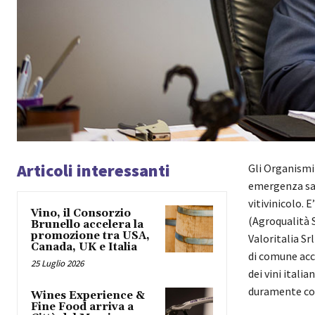
Articoli interessanti
Gli Organismi 
emergenza san
vitivinicolo. 
Vino, il Consorzio
(Agroqualità S
Brunello accelera la
promozione tra USA,
Valoritalia S
Canada, UK e Italia
di comune acco
25 Luglio 2026
dei vini itali
duramente col
Wines Experience &
Fine Food arriva a