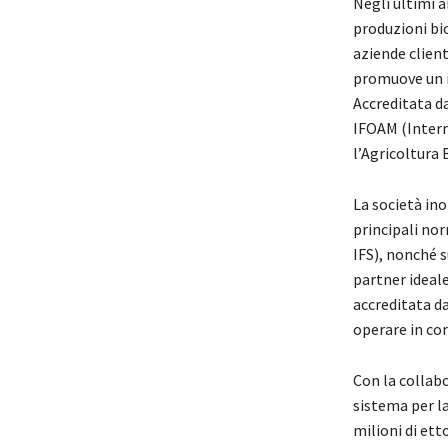
Negli ultimi an
produzioni bi
aziende client
promuove un in
Accreditata da
IFOAM (Intern
l’Agricoltura 
La società ino
principali nor
IFS), nonché s
partner ideale
accreditata d
operare in co
Con la collabo
sistema per la
milioni di etto