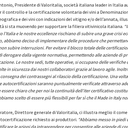
tonio, Presidente di Valoritalia, società italiana leader in Italia 
r il controllo e la certificazione volontaria dei vini a Denominazio
ografica e dei vini con indicazioni del vitigno e/o dell’annata, illus
à si sta muovendo per supportare la filiera vitivinicola italiana.
“I
o l’Italia e le nostre eccellenze rischiano di subire una grave crisi 
vo, abbiamo deciso di implementare delle procedure che permettano 
on subire interruzioni. Per evitare il blocco totale delle certificazio
i derogare dalla vigente normativa, permettendo alle aziende di p
cazione. Le nostre sedi, tutte operative, si occupano delle verifiche
te in sicurezza dai nostri collaboratori grazie al lavoro agile. Inoltr
consegna dei contrassegni al rilascio della certificazione. Una volta
e autocertificazioni saranno puntualmente verificate attraverso ad
 essere chiaro che per noi la continuità dell’iter certificativo costit
biamo scelto di essere più flessibili per far sì che il Made in Italy non
atore, Direttore generale di Valoritalia, ci illustra meglio il come
tocertificazione richiesto ai produttori.
“Abbiamo messo in piedi 
tificare le azioni da intraprendere per consentire alle aziende di co