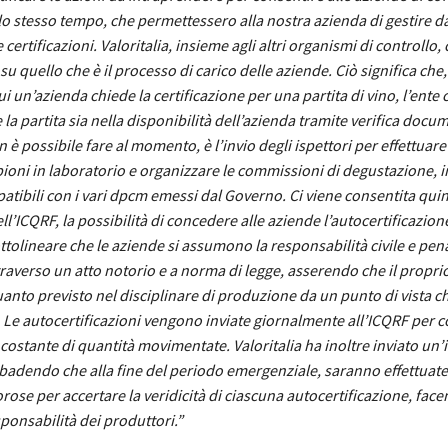
lo stesso tempo, che permettessero alla nostra azienda di gestire d
certificazioni. Valoritalia, insieme agli altri organismi di controllo,
su quello che è il processo di carico delle aziende. Ciò significa che,
 un’azienda chiede la certificazione per una partita di vino, l’ente 
 la partita sia nella disponibilità dell’azienda tramite verifica docu
 è possibile fare al momento, è l’invio degli ispettori per effettuare 
ioni in laboratorio e organizzare le commissioni di degustazione, 
patibili con i vari dpcm emessi dal Governo. Ci viene consentita qui
ll’ICQRF, la possibilità di concedere alle aziende l’autocertificazione
tolineare che le aziende si assumono la responsabilità civile e pen
traverso un atto notorio e a norma di legge, asserendo che il propri
nto previsto nel disciplinare di produzione da un punto di vista c
 Le autocertificazioni vengono inviate giornalmente all’ICQRF per 
ostante di quantità movimentate. Valoritalia ha inoltre inviato un’
ibadendo che alla fine del periodo emergenziale, saranno effettuate
orose per accertare la veridicità di ciascuna autocertificazione, fac
sponsabilità dei produttori.”