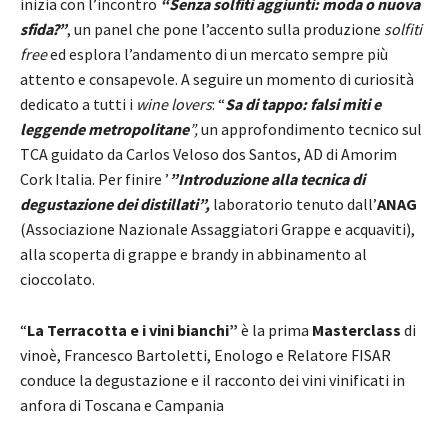
inizia con l’incontro
“Senza solfiti aggiunti: moda o nuova
sfida?”
, un panel che pone l’accento sulla produzione
solfiti
free
ed esplora l’andamento di un mercato sempre più
attento e consapevole. A seguire un momento di curiosità
dedicato a tutti i
wine lovers
: “
Sa di tappo: falsi miti e
leggende metropolitane
”,
un approfondimento tecnico sul
TCA guidato da Carlos Veloso dos Santos, AD di Amorim
Cork Italia. Per finire ’
”Introduzione alla tecnica di
degustazione dei distillati”,
laboratorio tenuto dall’
ANAG
(Associazione Nazionale Assaggiatori Grappe e acquaviti),
alla scoperta di grappe e brandy in abbinamento al
cioccolato.
“
La Terracotta e i vini bianchi”
è la prima
Masterclass
di
vinoè, Francesco Bartoletti, Enologo e Relatore FISAR
conduce la degustazione e il racconto dei vini vinificati in
anfora di Toscana e Campania