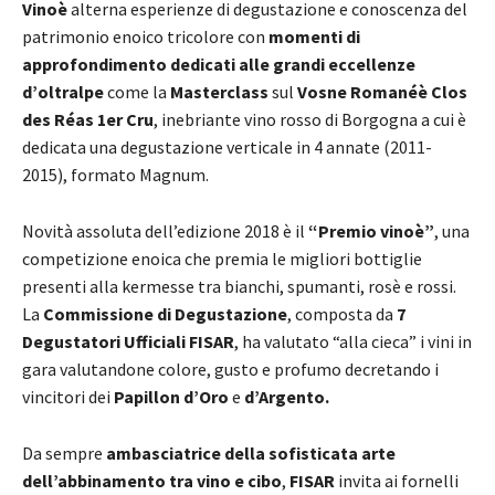
Vinoè
alterna esperienze di degustazione e conoscenza del
patrimonio enoico tricolore con
momenti di
approfondimento dedicati alle grandi eccellenze
d’oltralpe
come la
Masterclass
sul
Vosne Romanéè
Clos
des Réas 1er Cru
, inebriante vino rosso di Borgogna a cui è
dedicata una degustazione verticale in 4 annate (2011-
2015), formato Magnum.
Novità assoluta dell’edizione 2018 è il
“Premio vinoè”
, una
competizione enoica che premia le migliori bottiglie
presenti alla kermesse tra bianchi, spumanti, rosè e rossi.
La
Commissione di Degustazione
, composta da
7
Degustatori Ufficiali FISAR
, ha valutato “alla cieca” i vini in
gara valutandone colore, gusto e profumo decretando i
vincitori dei
Papillon d’Oro
e
d’Argento.
Da sempre
ambasciatrice della sofisticata arte
dell’abbinamento tra vino e cibo
,
FISAR
invita ai fornelli