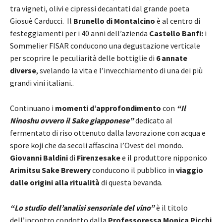
tra vigneti, olivi e cipressi decantati dal grande poeta
Giosuè Carducci. Il
Brunello di Montalcino
è al centro di
festeggiamenti per i 40 anni dell’azienda
Castello Banfi:
i
Sommelier FISAR conducono una degustazione verticale
per scoprire le peculiarità delle bottiglie di
6 annate
diverse
, svelando la vita e l’invecchiamento di una dei più
grandi vini italiani..
Continuano i
momenti d’approfondimento
con
“Il
Ninoshu ovvero il Sake giapponese”
dedicato al
fermentato di riso ottenuto dalla lavorazione con acqua e
spore koji che da secoli affascina l’Ovest del mondo.
Giovanni Baldini
di
Firenzesake
e il produttore nipponico
Arimitsu Sake Brewery
conducono il pubblico in
viaggio
dalle origini alla ritualità
di questa bevanda.
“Lo studio dell’analisi sensoriale del vino”
è il titolo
dell’incontro condotto dalla
Professoressa Monica Picchi