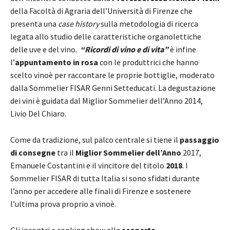
della Facoltà di Agraria dell’Università di Firenze che
presenta una
case history
sulla metodologia di ricerca
legata allo studio delle caratteristiche organolettiche
delle uve e del vino.
“Ricordi di vino e di vita”
è infine
l’
appuntamento in rosa
con le produttrici che hanno
scelto vinoè per raccontare le proprie bottiglie, moderato
dalla Sommelier FISAR Genni Setteducati. La degustazione
dei vini è guidata dal Miglior Sommelier dell’Anno 2014,
Livio Del Chiaro.
Come da tradizione, sul palco centrale si tiene il
passaggio
di consegne
tra il
Miglior Sommelier dell’Anno
2017,
Emanuele Costantini e il vincitore del titolo
2018
. I
Sommelier FISAR di tutta Italia si sono sfidati durante
l’anno per accedere alle finali di Firenze e sostenere
l’ultima prova proprio a vinoè.
Gli incontri e cooking show alla
scoperta