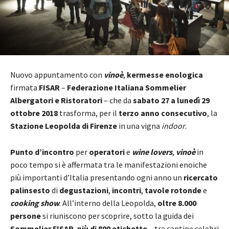
Nuovo appuntamento con
vinoè
,
kermesse enologica
firmata
FISAR
–
Federazione Italiana Sommelier
Albergatori e Ristoratori
– che da
sabato 27 a lunedì 29
ottobre 2018
trasforma, per il
terzo anno consecutivo
, la
Stazione Leopolda di Firenze
in una vigna
indoor
.
Punto d’incontro
per
operatori
e
wine lovers
,
vinoè
in
poco tempo si è affermata tra le manifestazioni enoiche
più importanti d’Italia presentando ogni anno un
ricercato
palinsesto
di
degustazioni
,
incontri
,
tavole rotonde
e
cooking show
. All’interno della Leopolda,
oltre 8.000
persone
si riuniscono per scoprire, sotto la guida dei
Sommelier FISAR
,
più di 800 etichette
– tra cantine celebri