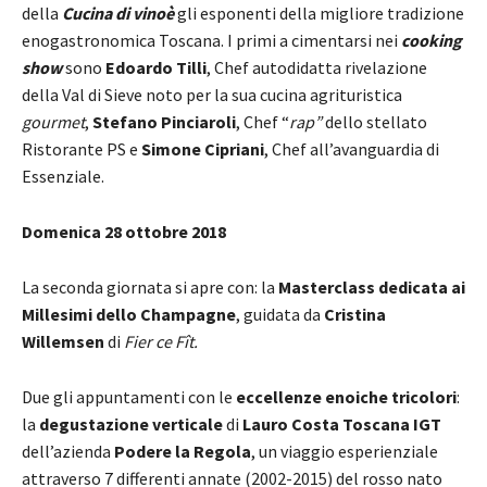
della
Cucina di vinoè
gli esponenti della migliore tradizione
enogastronomica Toscana. I primi a cimentarsi nei
cooking
show
sono
Edoardo Tilli
, Chef autodidatta rivelazione
della Val di Sieve noto per la sua cucina agrituristica
gourmet
,
Stefano Pinciaroli
, Chef “
rap”
dello stellato
Ristorante PS e
Simone Cipriani
, Chef all’avanguardia di
Essenziale.
Domenica 28 ottobre 2018
La seconda giornata si apre con: la
Masterclass dedicata ai
Millesimi dello Champagne
, guidata da
Cristina
Willemsen
di
Fier ce Fît.
Due gli appuntamenti con le
eccellenze enoiche tricolori
:
la
degustazione verticale
di
Lauro Costa Toscana
IGT
dell’azienda
Podere la Regola
, un viaggio esperienziale
attraverso 7 differenti annate (2002-2015) del rosso nato