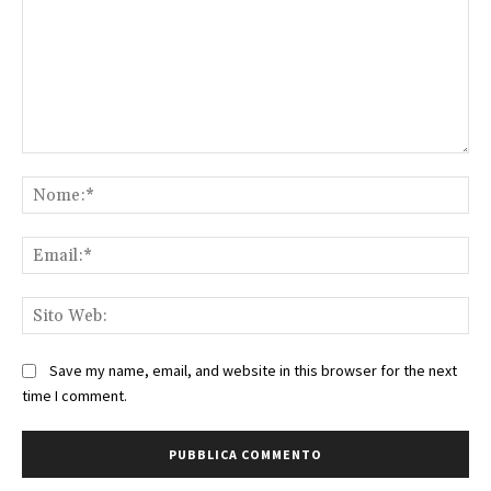
Commento:
No
Ema
Sit
We
Save my name, email, and website in this browser for the next
time I comment.