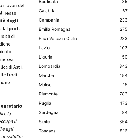
Basilicata
35
 i lavori del
Calabria
67
el Testo
Campania
233
ità degli
a dal
prof.
Emilia Romagna
275
rsità di
Friuli Venezia Giulia
233
diche
Lazio
103
nicolo
Liguria
50
umerosi
Lombardia
343
ca di Asti,
lle frodi
Marche
184
zione
Molise
16
Piemonte
783
Puglia
173
segretario
Sardegna
94
ire la
occupa il
Sicilia
354
 e agli
Toscana
816
possibilità