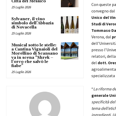
Città del Messico
Con queste p
25 Luglio 2026
convegno dal t
Unico del Vin
Sylvaner, il vino
simbolo dell’Abbazia
Studi di Vero
di Novacella
Tommaso Dal
25 Luglio 2026
Verona, dal
pr
dell’Universit
Musical sotto le stelle:
a Cantina Vignaioli del
presso l’Unive
Morellino di Scansano
relatori, dell
va in scena “Shrek –
l’orco che salvò le
del
dott. Ore
fiabe”
agroalimentar
25 Luglio 2026
specializzata 
“
La riforma d
generale Unio
specificità del
tema dell’etich
ingredienti. U