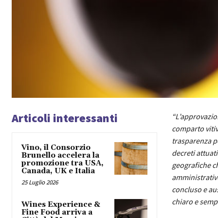
Articoli interessanti
“L’approvazion
comparto vitiv
trasparenza pe
Vino, il Consorzio
decreti attuat
Brunello accelera la
promozione tra USA,
geografiche ch
Canada, UK e Italia
amministrative
25 Luglio 2026
concluso e au
chiaro e semp
Wines Experience &
Fine Food arriva a