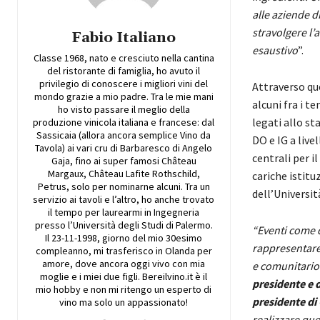
alle aziende d
stravolgere l’
Fabio Italiano
esaustivo
”.
Classe 1968, nato e cresciuto nella cantina
del ristorante di famiglia, ho avuto il
privilegio di conoscere i migliori vini del
Attraverso qu
mondo grazie a mio padre. Tra le mie mani
alcuni fra i te
ho visto passare il meglio della
legati allo st
produzione vinicola italiana e francese: dal
Sassicaia (allora ancora semplice Vino da
DO e IG a live
Tavola) ai vari cru di Barbaresco di Angelo
centrali per i
Gaja, fino ai super famosi Château
Margaux, Château Lafite Rothschild,
cariche istitu
Petrus, solo per nominarne alcuni. Tra un
dell’Universit
servizio ai tavoli e l’altro, ho anche trovato
il tempo per laurearmi in Ingegneria
presso l’Università degli Studi di Palermo.
“Eventi come 
Il 23-11-1998, giorno del mio 30esimo
rappresentare 
compleanno, mi trasferisco in Olanda per
amore, dove ancora oggi vivo con mia
e comunitario
moglie e i miei due figli. Bereilvino.it è il
presidente e d
mio hobby e non mi ritengo un esperto di
presidente di 
vino ma solo un appassionato!
realizzare que