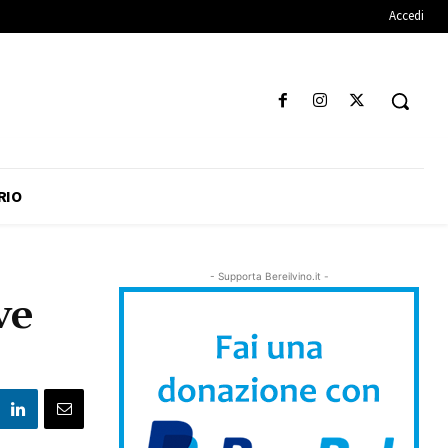
Accedi
RIO
- Supporta Bereilvino.it -
ve