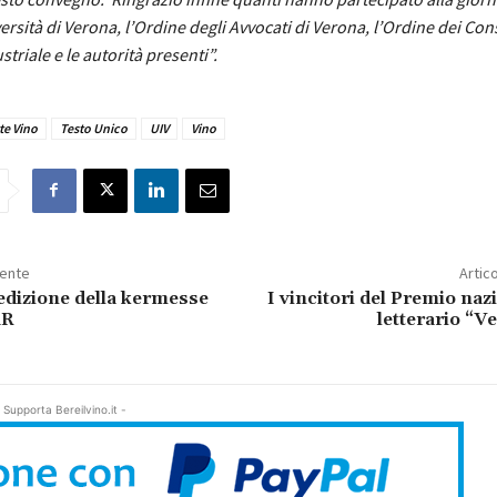
versità di Verona, l’Ordine degli Avvocati di Verona, l’Ordine dei Con
triale e le autorità presenti”.
te Vino
Testo Unico
UIV
Vino
dente
Artic
 edizione della kermesse
I vincitori del Premio naz
AR
letterario “
 Supporta Bereilvino.it -