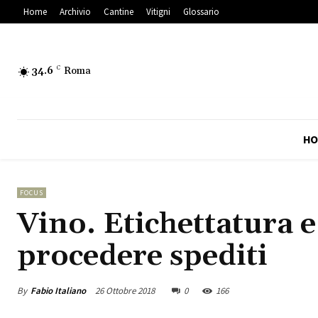
Home
Archivio
Cantine
Vitigni
Glossario
34.6
C
Roma
HO
FOCUS
Vino. Etichettatura e
procedere spediti
By
Fabio Italiano
26 Ottobre 2018
0
166