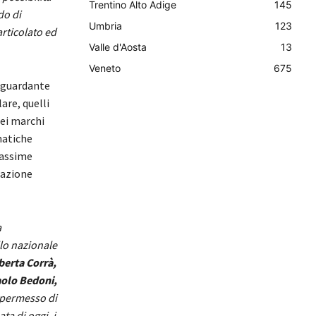
Trentino Alto Adige
145
do di
Umbria
123
articolato ed
Valle d'Aosta
13
Veneto
675
riguardante
lare, quelli
dei marchi
matiche
massime
orazione
a
llo nazionale
berta Corrà,
aolo Bedoni,
o permesso di
a di oggi, i