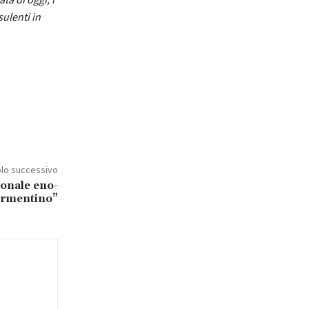
sulenti in
olo successivo
ionale eno-
Vermentino”