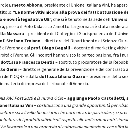
arole
Ernesto Abbona
, presidente di Unione Italiana Vini, ha aperto
itolo: “
Le norme vitivinicole alla prova dei fatti: attuazione d
o e novità legislative UE
”, che si è tenuto nella sede dell’
Univers
na
, presso il Polo Didattico Zanotto. La giornata è stata moderat
la Massara
– presidente del Collegio di Giurisprudenza dell’Unive
of. Stefano Troiano
– direttore del Dipartimento di Scienze Giuri
à di Verona e dal
prof. Diego Begalli
– docente di marketing vitivi
rsità di Verona. Gli incontri hanno visto la partecipazione, fra i n
a
dott.ssa Francesca Dentis
– sostituto procuratore della Repubbli
ste Gerini
– direttore generale della prevenzione e del contrasto a
i dell’ICQRF e dalla
dott.ssa Liliana Guzzo
– presidente della se
in materia di impresa del Tribunale di Venezia.
ella PAC Post 2020 e la nuova OCM
–
aggiunge Paolo Castelletti, 
ne Italiana Vini
–
costituiscono una grande opportunità per ribad
 settore sia a livello finanziario che normativo. In particolare, ci pre
ettatura dei prodotti vitivinicoli rispetto alle indicazioni nutrizionali
IV è favorevole a una proposta di autoregolamentazione che offra la 