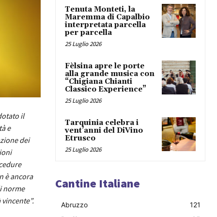
Tenuta Monteti, la
Maremma di Capalbio
interpretata parcella
per parcella
25 Luglio 2026
Fèlsina apre le porte
alla grande musica con
“Chigiana Chianti
Classico Experience”
25 Luglio 2026
otato il
Tarquinia celebra i
tà e
vent’anni del DiVino
Etrusco
azione dei
25 Luglio 2026
ioni
ocedure
on è ancora
Cantine Italiane
di norme
 vincente”.
Abruzzo
121