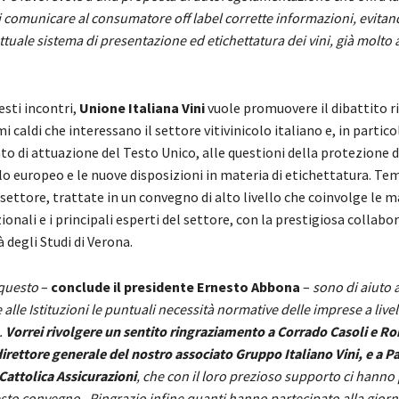
i comunicare al consumatore off label corrette informazioni, evitan
attuale sistema di presentazione ed etichettatura dei vini, già molto 
esti incontri,
Unione Italiana Vini
vuole promuovere il dibattito 
mi caldi che interessano il settore vitivinicolo italiano e, in partico
ato di attuazione del Testo Unico, alle questioni della protezione 
llo europeo e le nuove disposizioni in materia di etichettatura. Te
l settore, trattate in un convegno di alto livello che coinvolge le 
zionali e i principali esperti del settore, con la prestigiosa collab
à degli Studi di Verona.
questo
–
conclude il presidente Ernesto Abbona
–
sono di aiuto 
alle Istituzioni le puntuali necessità normative delle imprese a live
.
Vorrei rivolgere un sentito ringraziamento a Corrado Casoli e Ro
irettore generale del nostro associato Gruppo Italiano Vini, e a P
Cattolica Assicurazioni
, che con il loro prezioso supporto ci hann
sto convegno. Ringrazio infine quanti hanno partecipato alla giornat