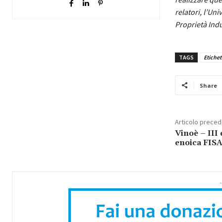
relatori, l’Uni
Proprietà Indus
TAGS
Etichet
Share
Articolo prece
Vinoè – III
enoica FIS
-