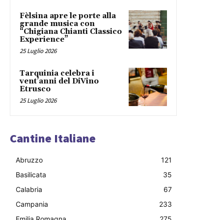
Fèlsina apre le porte alla
grande musica con
“Chigiana Chianti Classico
Experience”
25 Luglio 2026
Tarquinia celebra i
vent’anni del DiVino
Etrusco
25 Luglio 2026
Cantine Italiane
Abruzzo
121
Basilicata
35
Calabria
67
Campania
233
Emilia Romagna
275