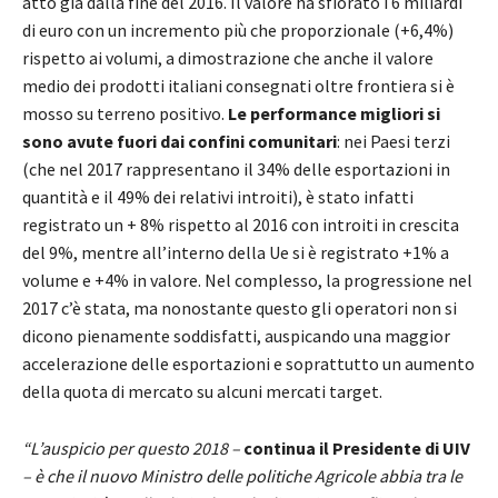
atto già dalla fine del 2016. Il valore ha sfiorato i 6 miliardi
di euro con un incremento più che proporzionale (+6,4%)
rispetto ai volumi, a dimostrazione che anche il valore
medio dei prodotti italiani consegnati oltre frontiera si è
mosso su terreno positivo.
Le performance migliori si
sono avute fuori dai confini comunitari
: nei Paesi terzi
(che nel 2017 rappresentano il 34% delle esportazioni in
quantità e il 49% dei relativi introiti), è stato infatti
registrato un + 8% rispetto al 2016 con introiti in crescita
del 9%, mentre all’interno della Ue si è registrato +1% a
volume e +4% in valore. Nel complesso, la progressione nel
2017 c’è stata, ma nonostante questo gli operatori non si
dicono pienamente soddisfatti, auspicando una maggior
accelerazione delle esportazioni e soprattutto un aumento
della quota di mercato su alcuni mercati target.
“L’auspicio per questo 2018 –
continua il Presidente di UIV
– è che il nuovo Ministro delle politiche Agricole abbia tra le