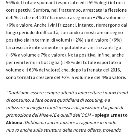
56% del totale spumanti esportato ed il 59% degli introiti
corrispettivi. Sembra, nel frattempo, arrestata la flessione
dell’Asti che nel 2017 ha messo a segno un +7% a volume e
+6% a valore. Anche i vini frizzanti, intanto, riemergono dal
lungo periodo di difficoltà, tornando a mostrare un segno
positivo sia in termini di volumi (+2%) sia di valore (+6%).
La crescita è interamente imputabile ai vini frizzanti Igp
(+6% a volume e 7% a valore). Nota positiva, infine, anche
per i vini fermi in bottiglia (il 48% del totale esportato a
volume e il 63% del valore) che, dopo la frenata del 2016,
sono tornati a crescere del +2% a volume e del 4% a valore.
“Dobbiamo essere sempre attenti a intercettare i nuovi trend
di consumo, a fare opera quotidiana di scouting, e a
utilizzare al meglio i fondi messi a disposizione dai piani di
promozione del Mise-ICE e quelli dell’OCM –
spiega Ernesto
Abbona.
Dobbiamo anche iniziare a ragionare in modo
nuovo anche sulla struttura della nostra offerta, trovando