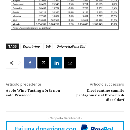
TAGS
Export vino
UIV
Unione Italiana Vini
Articolo precedente
Articolo successivo
Asolo Wine Tasting 2018: non
Dieci cantine sannite
solo Prosecco
protagoniste al Prowein di
Düsseldorf
- Supporta Bereilvino.it -