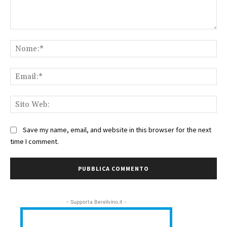
Commento:
No
Ema
Sit
We
Save my name, email, and website in this browser for the next
time I comment.
- Supporta Bereilvino.it -