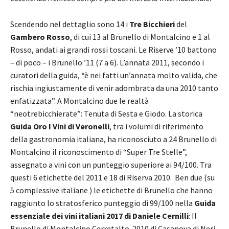
Scendendo nel dettaglio sono 14 i
Tre Bicchieri
del
Gambero Rosso
, di cui 13 al Brunello di Montalcino e 1 al
Rosso, andati ai grandi rossi toscani. Le Riserve ’10 battono
– di poco – i Brunello ’11 (7 a 6). L’annata 2011, secondo i
curatori della guida, “è nei fatti un’annata molto valida, che
rischia ingiustamente di venir adombrata da una 2010 tanto
enfatizzata”. A Montalcino due le realtà
“neotrebicchierate”: Tenuta di Sesta e Giodo. La storica
Guida Oro I Vini di Veronelli
, tra i volumi di riferimento
della gastronomia italiana, ha riconosciuto a 24 Brunello di
Montalcino il riconoscimento di “Super Tre Stelle”,
assegnato a vini con un punteggio superiore ai 94/100. Tra
questi 6 etichette del 2011 e 18 di Riserva 2010. Ben due (su
5 complessive italiane ) le etichette di Brunello che hanno
raggiunto lo stratosferico punteggio di 99/100 nella
Guida
essenziale dei vini italiani 2017 di Daniele Cernilli
: Il
Brunello di Montalcino Cerretalto 2010 di Casanova di Neri