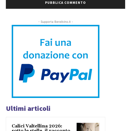
- Supporta Bereilvino.it -
Ultimi articoli
Calici Valtellina 2026:
sotto le stelle, il racconto