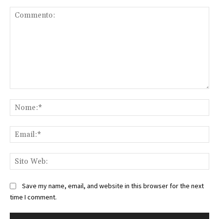
Commento:
No
Ema
Sit
We
Save my name, email, and website in this browser for the next
time I comment.