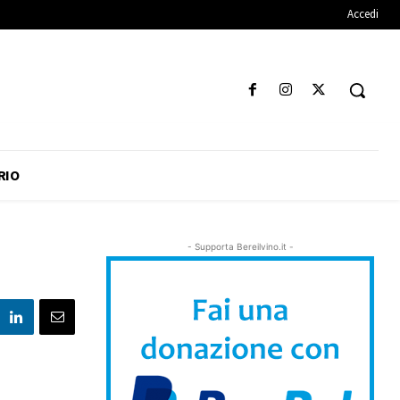
Accedi
RIO
- Supporta Bereilvino.it -