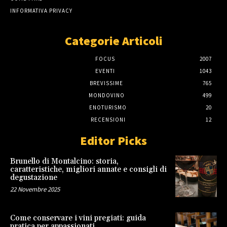
INFORMATIVA PRIVACY
Categorie Articoli
FOCUS
2007
EVENTI
1043
BREVISSIME
765
MONDOVINO
499
ENOTURISMO
20
RECENSIONI
12
Editor Picks
Brunello di Montalcino: storia,
caratteristiche, migliori annate e consigli di
degustazione
22 Novembre 2025
Come conservare i vini pregiati: guida
pratica per appassionati