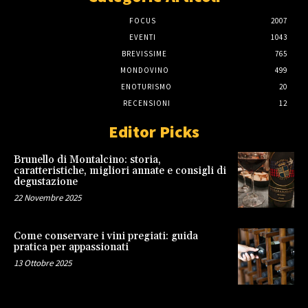
FOCUS
2007
EVENTI
1043
BREVISSIME
765
MONDOVINO
499
ENOTURISMO
20
RECENSIONI
12
Editor Picks
Brunello di Montalcino: storia,
caratteristiche, migliori annate e consigli di
degustazione
22 Novembre 2025
Come conservare i vini pregiati: guida
pratica per appassionati
13 Ottobre 2025