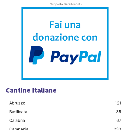
- Supporta Bereilvino.it -
Cantine Italiane
Abruzzo
121
Basilicata
35
Calabria
67
Campania
233