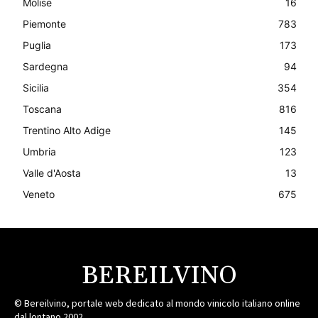
Molise
16
Piemonte
783
Puglia
173
Sardegna
94
Sicilia
354
Toscana
816
Trentino Alto Adige
145
Umbria
123
Valle d'Aosta
13
Veneto
675
BEREILVINO
© Bereilvino, portale web dedicato al mondo vinicolo italiano online
dal lontano 2002.