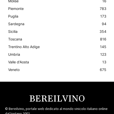
Molise
16
Piemonte
783
Puglia
173
Sardegna
94
Sicilia
354
Toscana
816
Trentino Alto Adige
145
Umbria
123
Valle d'Aosta
13
Veneto
675
BEREILVINO
© Bereilvino, portale web dedicato al mondo vinicolo italiano online
dal lontano 2002.