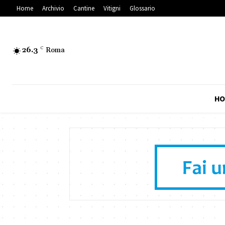
Home
Archivio
Cantine
Vitigni
Glossario
26.3
C
Roma
HO