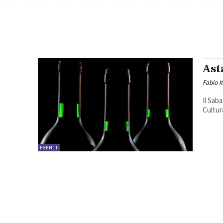
Ast
Fabio I
Il Sab
Cultur
EVENTI