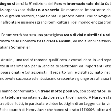
G
iugno
si terrà la 9° edizione del
Forum Internazionale della Cul
lio
organizzata dalla
FIS a Venezia
. Un momento importante che 
o di grandi relatori, appassionati e professionisti che convogli
per affrontare insieme i grandi temi culturali del mondo enogastro
l Forum verrà battuta una prestigiosa
Asta di Vini e Distillati Rari
rmata dalla rinomata
Casa d’Aste Ansuini
, da molti anni partner 
aliana Sommelier.
 Ansuini, una realtà romana qualificata e consolidata in vari repa
nto di riferimento per la vendita di particolari ed importanti eti
passionati e Collezionisti. Il reparto vini e distillati, nato nel
notevole successo ed entusiasmo crescente e giunge ora alla sua 8
te hanno confermato un
trend molto positivo
, con compratori no
ai telefoni e via internet da diverse parti del mondo. A Marzo è st
strepitosi lotti, in particolare di due bottiglie di un Leggendario vi
ichebourgh di Henry Jayer che hanno sfiorato i 17.000€, oltre a 4