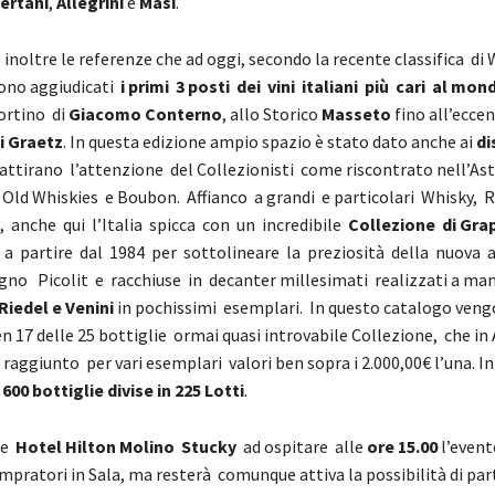
ertani
,
Allegrini
e
Masi
.
noltre le referenze che ad oggi, secondo la recente classifica di 
sono aggiudicati
i primi 3 posti dei vini italiani più cari al mon
rtino di
Giacomo Conterno
, allo Storico
Masseto
fino all’eccen
i Graetz
. In questa edizione ampio spazio è stato dato anche ai
di
 attirano l’attenzione del Collezionisti come riscontrato nell’Ast
 Old Whiskies e Boubon. Affianco a grandi e particolari Whisky,
anche qui l’Italia spicca con un incredibile
Collezione di
Gra
a partire dal 1984 per sottolineare la preziosità della nuova 
no Picolit e racchiuse in decanter millesimati realizzati a ma
Riedel e Venini
in pochissimi esemplari. In questo catalogo ven
 17 delle 25 bottiglie ormai quasi introvabile Collezione, che in
raggiunto per vari esemplari valori ben sopra i 2.000,00€ l’una. In
i
600 bottiglie
divise in 225 Lotti
.
te
Hotel Hilton Molino Stucky
ad ospitare alle
ore 15.00
l’event
mpratori in Sala, ma resterà comunque attiva la possibilità di par