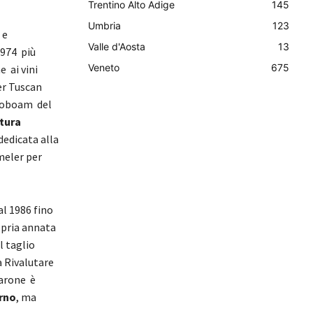
Trentino Alto Adige
145
Umbria
123
 e
Valle d'Aosta
13
1974 più
Veneto
675
 ai vini
er Tuscan
roboam del
atura
dedicata alla
meler per
al 1986 fino
opria annata
l taglio
a Rivalutare
marone è
rno
, ma