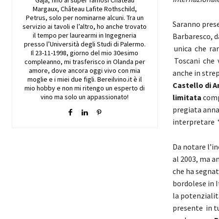
Gaja, fino ai super famosi Château
Margaux, Château Lafite Rothschild,
Petrus, solo per nominarne alcuni. Tra un
Saranno prese
servizio ai tavoli e l’altro, ho anche trovato
il tempo per laurearmi in Ingegneria
Barbaresco, d
presso l’Università degli Studi di Palermo.
unica che rar
Il 23-11-1998, giorno del mio 30esimo
Toscani che v
compleanno, mi trasferisco in Olanda per
amore, dove ancora oggi vivo con mia
anche in stre
moglie e i miei due figli. Bereilvino.it è il
Castello di 
mio hobby e non mi ritengo un esperto di
vino ma solo un appassionato!
limitata
compr
pregiata anna
interpretare 
Da notare l’i
al 2003, ma an
che ha segnat
bordolese in I
la potenziali
presente in t