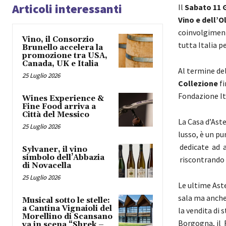
Articoli interessanti
Il
Sabato
11
Vino e dell’O
coinvolgiment
Vino, il Consorzio
tutta Italia 
Brunello accelera la
promozione tra USA,
Canada, UK e Italia
Al termine de
25 Luglio 2026
Collezione
fi
Fondazione It
Wines Experience &
Fine Food arriva a
Città del Messico
La Casa d’Aste
25 Luglio 2026
lusso, è un pu
dedicate ad ap
Sylvaner, il vino
simbolo dell’Abbazia
riscontrando 
di Novacella
25 Luglio 2026
Le ultime As
sala ma anche 
Musical sotto le stelle:
a Cantina Vignaioli del
la vendita di 
Morellino di Scansano
Borgogna, il R
va in scena “Shrek –