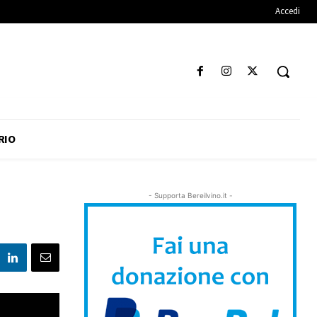
Accedi
RIO
- Supporta Bereilvino.it -