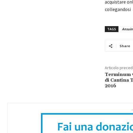
acquistare on
collegandosi 
TAGS
Ansuini
Share
Articolo prece
Terminum v
di Cantina 
2016
-