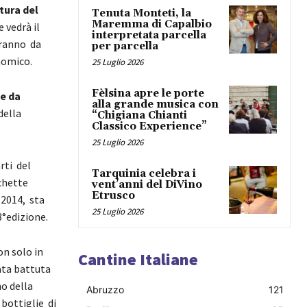
tura del
Tenuta Monteti, la
Maremma di Capalbio
vedrà il
interpretata parcella
eranno da
per parcella
nomico.
25 Luglio 2026
Fèlsina apre le porte
 e da
alla grande musica con
della
“Chigiana Chianti
Classico Experience”
25 Luglio 2026
rti del
Tarquinia celebra i
chette
vent’anni del DiVino
Etrusco
 2014, sta
25 Luglio 2026
°edizione.
n solo in
Cantine Italiane
ata battuta
no della
Abruzzo
121
 bottiglie di