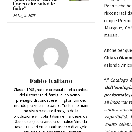
l’orco che salvò le
Petrus che ha
fiabe”
riscontrati da
25 Luglio 2026
cinque Premie
Margaux, Chât
italiani.
Anche per que
Chiara Giann
azienda vinico
“
Il
Catalogo è
Fabio Italiano
dell’enologia
Classe 1968, nato e cresciuto nella cantina
per formato, 
del ristorante di famiglia, ho avuto il
privilegio di conoscere i migliori vini del
all’importante
mondo grazie a mio padre. Tra le mie mani
cultura vinico
ho visto passare il meglio della
produzione vinicola italiana e francese: dal
reperibilità.
Sassicaia (allora ancora semplice Vino da
voluto celebra
Tavola) ai vari cru di Barbaresco di Angelo
internazional