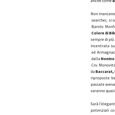
anche come
B
Non mancano i
searcher, si 
Barolo Monfo
Colore di Bib
sempre di più
incentrata su
ed Armagnac, 
dalla
Nonino
Cru Monovitig
da
Baccarat, 
riproposte ben
passate aveva 
saranno quas
Sarà l’elegan
potenziali co