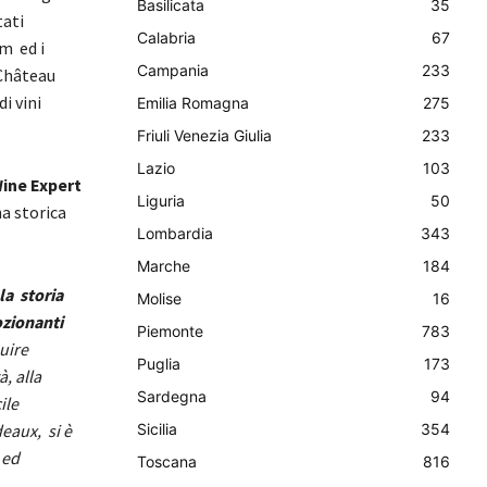
Basilicata
35
tati
Calabria
67
m ed i
Campania
233
 Château
i vini
Emilia Romagna
275
Friuli Venezia Giulia
233
Lazio
103
ine Expert
Liguria
50
na storica
Lombardia
343
Marche
184
la storia
Molise
16
ozionanti
Piemonte
783
uire
Puglia
173
, alla
Sardegna
94
ile
eaux, si è
Sicilia
354
 ed
Toscana
816