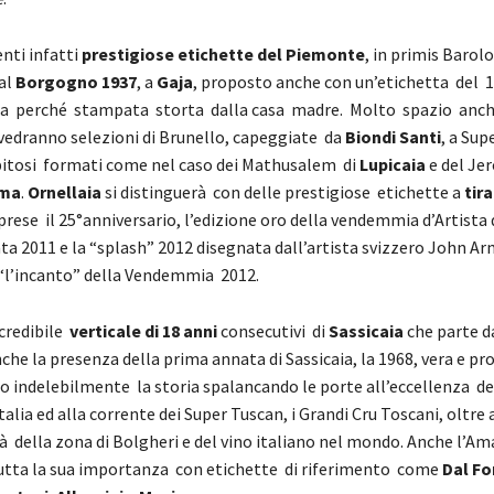
nti infatti
prestigiose
etichette
del
Pie
m
onte
, in primis Barolo
al
Borgogno 1937
, a
Gaja
, proposto anche con un’etichetta del 
a perché stampata storta dalla casa madre. Molto spazio anche
edranno selezioni di Brunello, capeggiate da
Biondi Santi
, a Sup
pitosi formati come nel caso dei Mathusalem di
Lupicaia
e del Je
Ama
.
Ornellaia
si distinguerà con delle prestigiose etichette a
tir
ese il 25°anniversario, l’edizione oro della vendemmia d’Artista 
ta 2011 e la “splash” 2012 disegnata dall’artista svizzero John Ar
“l’incanto” della Vendemmia 2012.
ncredibile
verticale di 18 anni
consecutivi di
Sassicaia
che parte d
che la presenza della prima annata di Sassicaia, la 1968, vera e pr
o indelebilmente la storia spalancando le porte all’eccellenza de
talia ed alla corrente dei Super Tuscan, i Grandi Cru Toscani, oltre 
tà della zona di Bolgheri e del vino italiano nel mondo. Anche l’A
utta la sua importanza con etichette di riferimento come
Dal Fo