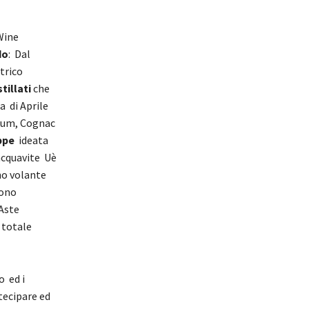
Wine
do
: Dal
trico
stillati
che
a di Aprile
 Rum, Cognac
ppe
ideata
acquavite Uè
no volante
gono
 Aste
 totale
o ed i
tecipare ed