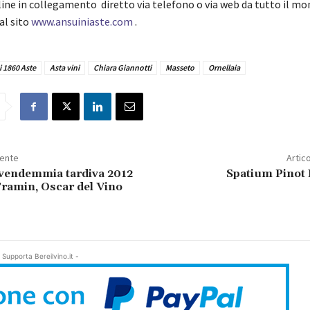
line in collegamento diretto via telefono o via web da tutto il m
al sito
www.ansuiniaste.com
.
 1860 Aste
Asta vini
Chiara Giannotti
Masseto
Ornellaia
dente
Artic
endemmia tardiva 2012
Spatium Pinot 
Tramin, Oscar del Vino
 Supporta Bereilvino.it -