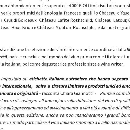
nno abbondantemente superato i 4.000€. Ottimi risultati sono s
 veri e propri miti dell’enologia francese quali lo Château d’Yque
r Crus di Bordeaux: Château Lafite Rothschild, Château Latour,
eau Haut Brion e Château Mouton Rothschild, e dai nostri grand
sta edizione la selezione dei vini è interamente coordinata dalla
W
otti
, nata e cresciuta nel mondo del vino prima come titolare di u
la italiana, poi come degustatrice professionista e wine writer.
 impostato su
etichette italiane e straniere che hanno segnato 
 internazionale, unite a tirature limitate e prodotti unici ed em
annata e originalità
–
racconta Chiara Giannotti
-­‐ Punta a contrib
 lavoro di sostegno all’immagine e alla diffusione del vino di qualità
la e all’apprezzamento ed avvicinamento a vini più evoluti e di diffic
 Ma in questa edizione, anche se non mancheranno i grandi bord
re in modo particolare il vino Italiano rinomato a livello nazionale
e
.”