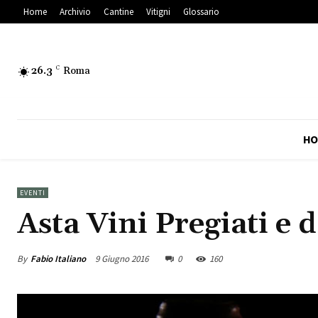
Home
Archivio
Cantine
Vitigni
Glossario
26.3
C
Roma
HO
EVENTI
Asta Vini Pregiati e 
By
Fabio Italiano
9 Giugno 2016
0
160