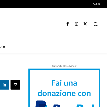
Accedi
RIO
- Supporta Bereilvino.it -