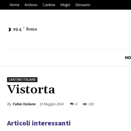
Home
Archivio
Cantine
Vitigni
Glossario
29.4
C
Roma
HO
CANTINE ITALIANE
Vistorta
By
Fabio Italiano
15 Maggio 2014
0
165
Articoli interessanti