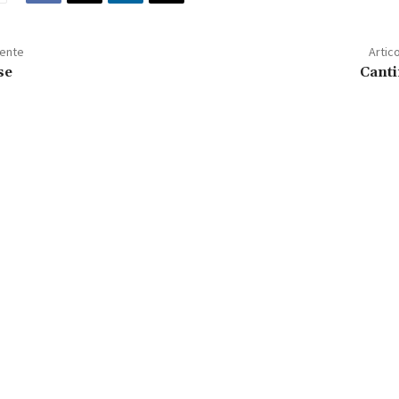
dente
Artic
se
Canti