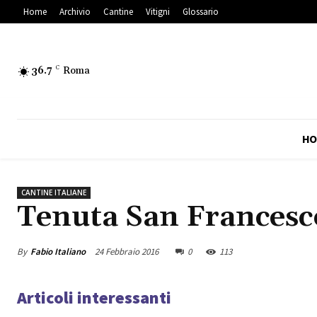
Home
Archivio
Cantine
Vitigni
Glossario
36.7
C
Roma
HO
CANTINE ITALIANE
Tenuta San Francesc
By
Fabio Italiano
24 Febbraio 2016
0
113
Articoli interessanti