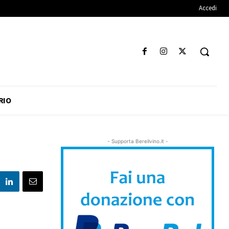
Accedi
RIO
- Supporta Bereilvino.it -