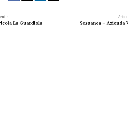
dente
Artic
icola La Guardiola
Sessanea – Azienda V