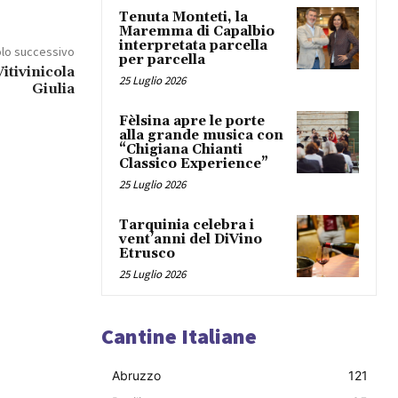
Tenuta Monteti, la
Maremma di Capalbio
interpretata parcella
olo successivo
per parcella
itivinicola
25 Luglio 2026
Giulia
Fèlsina apre le porte
alla grande musica con
“Chigiana Chianti
Classico Experience”
25 Luglio 2026
Tarquinia celebra i
vent’anni del DiVino
Etrusco
25 Luglio 2026
Cantine Italiane
Abruzzo
121