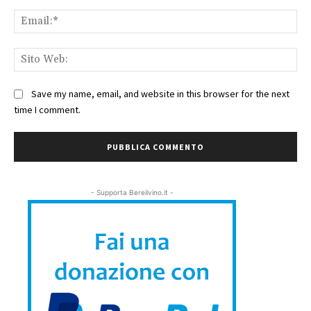
Ema
Sit
We
Save my name, email, and website in this browser for the next
time I comment.
- Supporta Bereilvino.it -