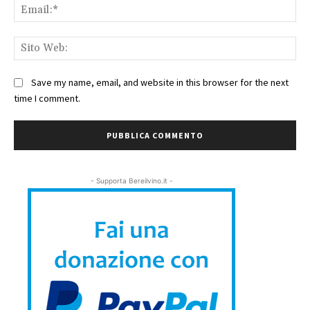
Ema
Sit
We
Save my name, email, and website in this browser for the next
time I comment.
- Supporta Bereilvino.it -