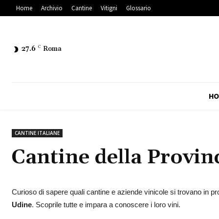
Home
Archivio
Cantine
Vitigni
Glossario
27.6
C
Roma
HO
CANTINE ITALIANE
Cantine della Provin
Curioso di sapere quali cantine e aziende vinicole si trovano in p
Udine
. Scoprile tutte e impara a conoscere i loro vini.